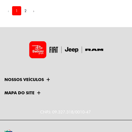
‹
1
2
›
NOSSOS VEÍCULOS
MAPA DO SITE
CNPJ: 09.327.318/0010-47