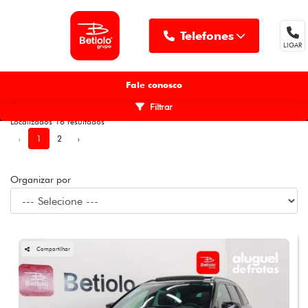
Telefones
LIGAR
MENU
Fale conosco
Filtrar
Localizados 16 resultados
‹
1
2
›
Organizar por
Compartilhar