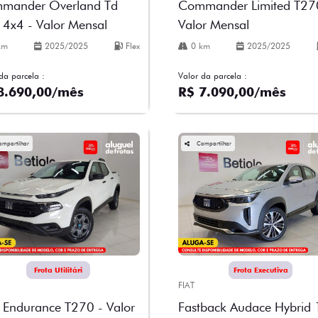
mander Overland Td
Commander Limited T27
4x4 - Valor Mensal
Valor Mensal
km
2025/2025
Flex
0 km
2025/2025
da parcela :
Valor da parcela :
8.690,00/mês
R$ 7.090,00/mês
ompartilhar
Compartilhar
Frota Utilitári
Frota Executiva
FIAT
 Endurance T270 - Valor
Fastback Audace Hybrid 