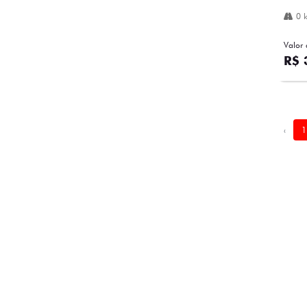
0 
Valor 
R$ 
‹
1