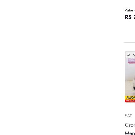
Valor 
R$ 
C
FIAT
Cron
Men