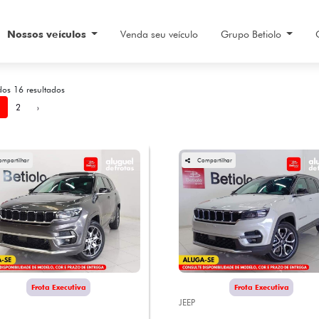
Nossos veículos
Venda seu veículo
Grupo Betiolo
dos 16 resultados
2
›
ompartilhar
Compartilhar
Frota Executiva
Frota Executiva
JEEP