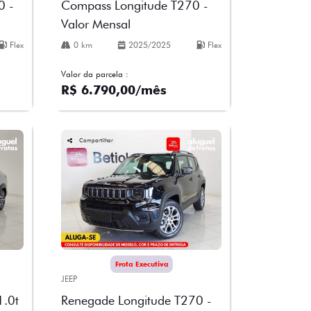
0 -
Compass Longitude T270 -
Valor Mensal
Flex
0 km
2025/2025
Flex
Valor da parcela :
R$ 6.790,00/mês
Compartilhar
Frota Executiva
JEEP
1.0t
Renegade Longitude T270 -