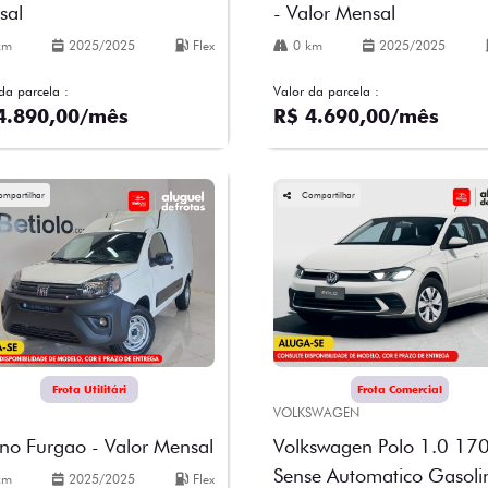
sal
- Valor Mensal
km
2025/2025
Flex
0 km
2025/2025
da parcela :
Valor da parcela :
4.890,00/mês
R$ 4.690,00/mês
ompartilhar
Compartilhar
Frota Utilitári
Frota Comercial
VOLKSWAGEN
ino Furgao - Valor Mensal
Volkswagen Polo 1.0 170
Sense Automatico Gasoli
km
2025/2025
Flex