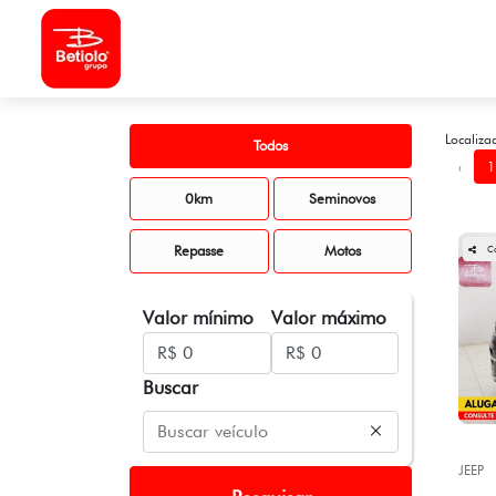
Localiza
Todos
‹
1
0km
Seminovos
Repasse
Motos
C
Valor mínimo
Valor máximo
Buscar
JEEP