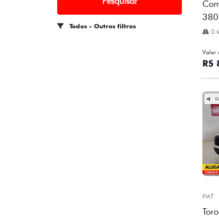
Pesquisar
Com
380 
Todos - Outros filtros
0 
Valor 
R$ 
C
FIAT
Toro