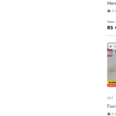
Men
0 
Valor 
R$ 
C
FIAT
Fior
0 