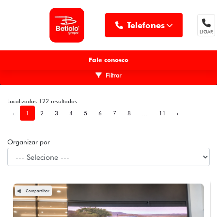
Telefones
LIGAR
MENU
Fale conosco
Filtrar
Localizados 122 resultados
‹
1
2
3
4
5
6
7
8
...
11
›
Organizar por
Compartilhar