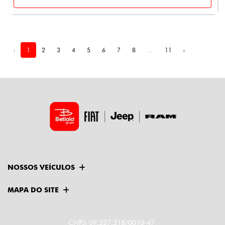
‹
1
2
3
4
5
6
7
8
...
11
›
NOSSOS VEÍCULOS
MAPA DO SITE
CNPJ: 09.327.318/0010-47