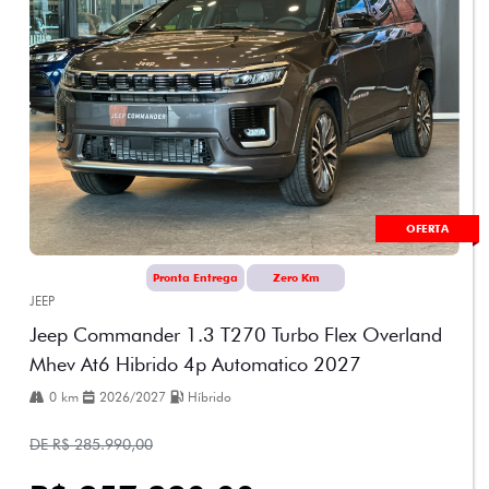
OFERTA
Pronta Entrega
Zero Km
JEEP
Jeep Commander 1.3 T270 Turbo Flex Overland
Mhev At6 Hibrido 4p Automatico 2027
0 km
2026/2027
Híbrido
DE R$ 285.990,00