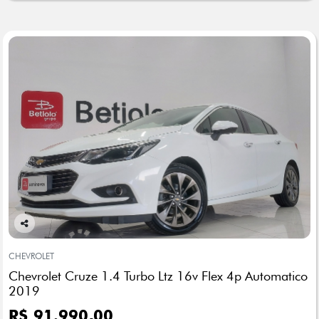
Co
mp
CHEVROLET
arti
Chevrolet Cruze 1.4 Turbo Ltz 16v Flex 4p Automatico
lhe
2019
R$ 91.990,00