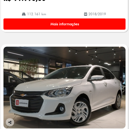
112.161 km
2018/2019
Mais informações
Co