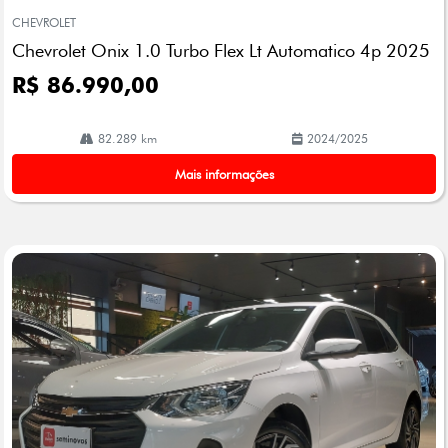
mp
CHEVROLET
arti
Chevrolet Onix 1.0 Turbo Flex Lt Automatico 4p 2025
lhe
R$ 86.990,00
82.289 km
2024/2025
Mais informações