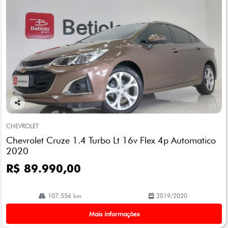
Co
mp
CHEVROLET
arti
Chevrolet Cruze 1.4 Turbo Lt 16v Flex 4p Automatico
lhe
2020
R$ 89.990,00
107.556 km
2019/2020
Mais informações