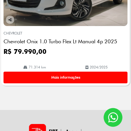
Co
mp
CHEVROLET
arti
Chevrolet Onix 1.0 Turbo Flex Lt Manual 4p 2025
lhe
R$ 79.990,00
71.314 km
2024/2025
Mais informações