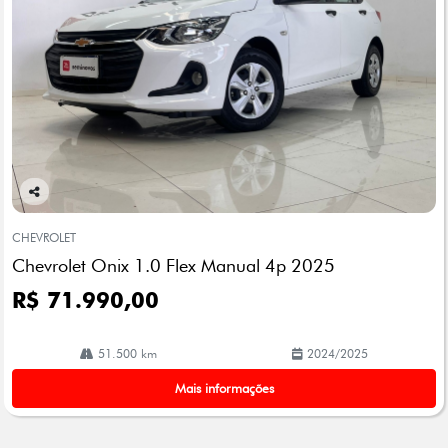
Co
mp
CHEVROLET
arti
Chevrolet Onix 1.0 Flex Manual 4p 2025
lhe
R$ 71.990,00
51.500 km
2024/2025
Mais informações