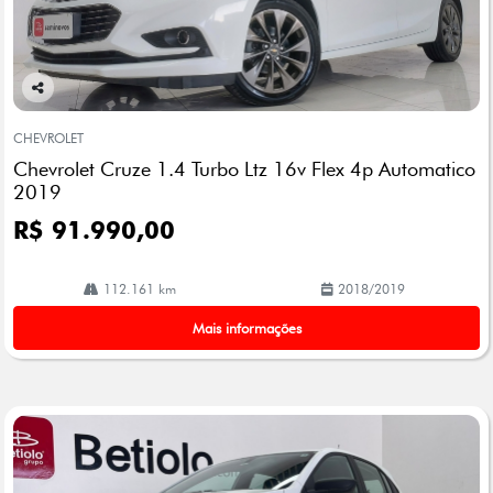
Co
mp
CHEVROLET
arti
Chevrolet Cruze 1.4 Turbo Ltz 16v Flex 4p Automatico
lhe
2019
R$ 91.990,00
112.161 km
2018/2019
Mais informações