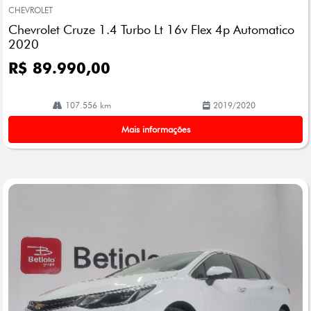
mp
CHEVROLET
arti
Chevrolet Cruze 1.4 Turbo Lt 16v Flex 4p Automatico
lhe
2020
R$ 89.990,00
107.556 km
2019/2020
Mais informações