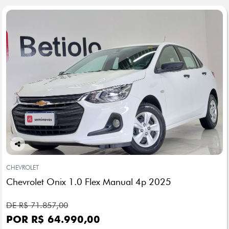
Co
mp
CHEVROLET
arti
Chevrolet Onix 1.0 Flex Manual 4p 2025
lhe
DE R$ 71.857,00
POR R$ 64.990,00