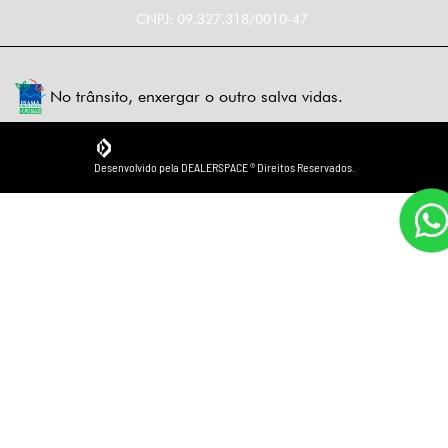
CNPJ: 09.327.318/0010-47
No trânsito, enxergar o outro salva vidas.
Desenvolvido pela DEALERSPACE ® Direitos Reservados.