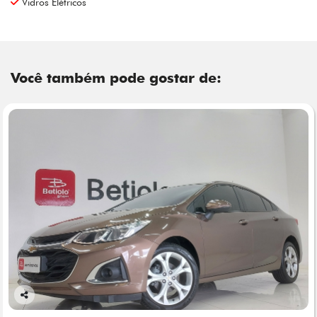
Vidros Elétricos
Você também pode gostar de:
Co