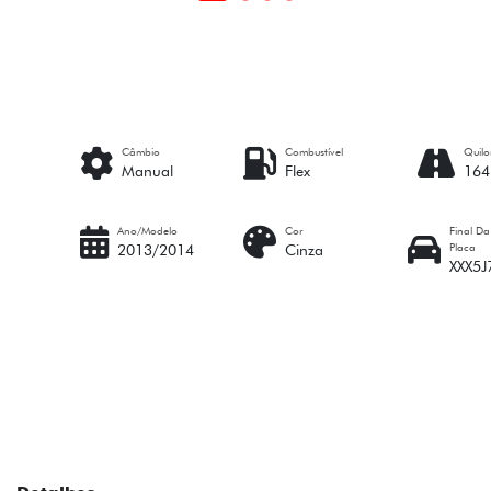
Câmbio
Combustível
Quil
Manual
Flex
164
Ano/Modelo
Cor
Final Da
Placa
2013/2014
Cinza
XXX5J