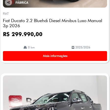
Co
mp
FIAT
arti
Fiat Ducato 2.2 Bluehdi Diesel Minibus Luxo Manual
lhe
3p 2026
R$ 299.990,00
0 km
2025/2026
Mais informações