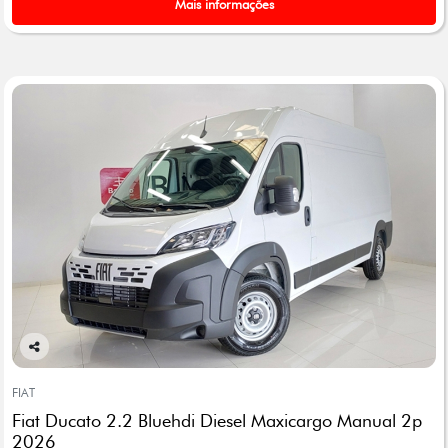
Mais informações
Co
mp
FIAT
arti
Fiat Ducato 2.2 Bluehdi Diesel Maxicargo Manual 2p
lhe
2026