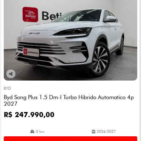
Co
mp
BYD
arti
Byd Song Plus 1.5 Dm-I Turbo Hibrido Automatico 4p
lhe
2027
R$ 247.990,00
0 km
2026/2027