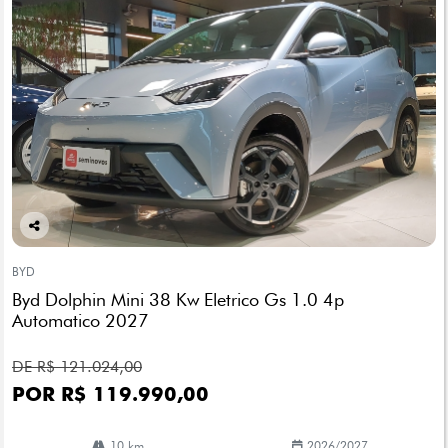
Co
mp
BYD
arti
Byd Dolphin Mini 38 Kw Eletrico Gs 1.0 4p
lhe
Automatico 2027
DE R$ 121.024,00
POR R$ 119.990,00
10 km
2026/2027