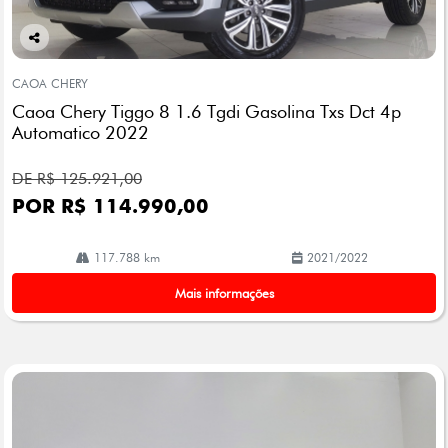
Co
mp
CAOA CHERY
arti
Caoa Chery Tiggo 8 1.6 Tgdi Gasolina Txs Dct 4p
lhe
Automatico 2022
DE R$ 125.921,00
POR R$ 114.990,00
117.788 km
2021/2022
Mais informações