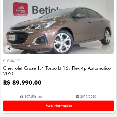
Co
mp
CHEVROLET
arti
Chevrolet Cruze 1.4 Turbo Lt 16v Flex 4p Automatico
lhe
2020
R$ 89.990,00
107.556 km
2019/2020
Mais informações