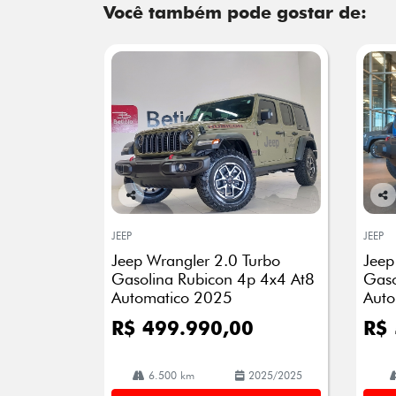
Você também pode gostar de:
Co
Co
mp
mp
JEEP
JEEP
arti
arti
Jeep Wrangler 2.0 Turbo
Jeep
lhe
lhe
Gasolina Rubicon 4p 4x4 At8
Gaso
Automatico 2025
Auto
R$ 499.990,00
R$
6.500 km
2025/2025