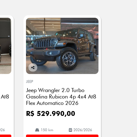
Co
mp
JEEP
arti
Jeep Wrangler 2.0 Turbo
lhe
 At8
Gasolina Rubicon 4p 4x4 At8
Flex Automatico 2026
R$ 529.990,00
026
150 km
2026/2026