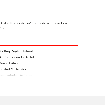
eículo. O valor do anúncio pode ser alterado sem
sApp.
Air Bag Duplo E Lateral
Ar Condicionado Digital
Banco Elétrico
Central Multimídia
Computador De Bordo