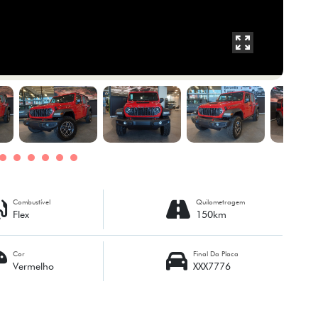
Combustível
Quilometragem
Flex
150km
Cor
Final Da Placa
Vermelho
XXX7776