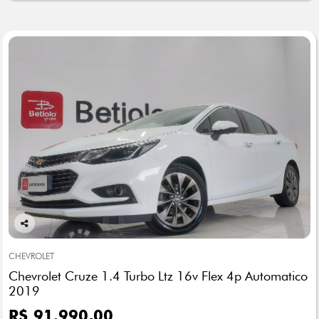
Co
mp
CHEVROLET
arti
Chevrolet Cruze 1.4 Turbo Ltz 16v Flex 4p Automatico
lhe
2019
R$ 91.990,00