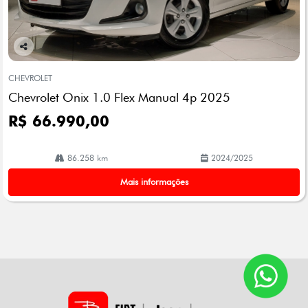
Co
mp
CHEVROLET
arti
Chevrolet Onix 1.0 Flex Manual 4p 2025
lhe
R$ 66.990,00
86.258 km
2024/2025
Mais informações