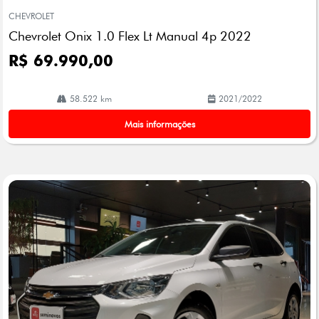
mp
CHEVROLET
arti
Chevrolet Onix 1.0 Flex Lt Manual 4p 2022
lhe
R$ 69.990,00
58.522 km
2021/2022
Mais informações