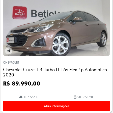
Co
mp
CHEVROLET
arti
Chevrolet Cruze 1.4 Turbo Lt 16v Flex 4p Automatico
lhe
2020
R$ 89.990,00
107.556 km
2019/2020
Mais informações