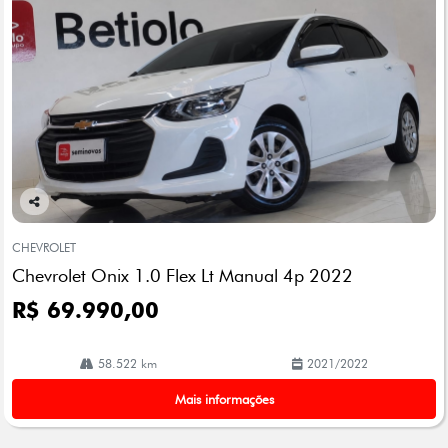
Co
mp
CHEVROLET
arti
Chevrolet Onix 1.0 Flex Lt Manual 4p 2022
lhe
R$ 69.990,00
58.522 km
2021/2022
Mais informações