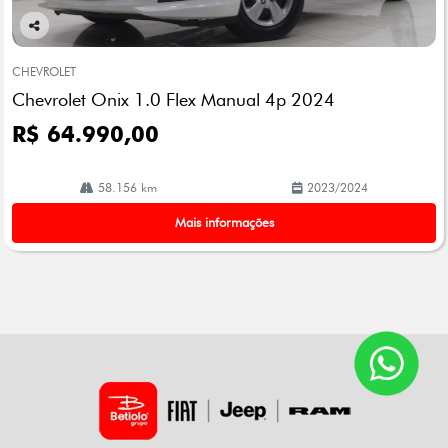
Co
mp
CHEVROLET
arti
Chevrolet Onix 1.0 Flex Manual 4p 2024
lhe
R$ 64.990,00
58.156 km
2023/2024
Mais informações