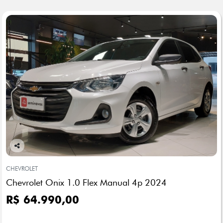
Co
mp
CHEVROLET
arti
Chevrolet Onix 1.0 Flex Manual 4p 2024
lhe
R$ 64.990,00