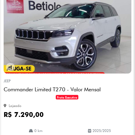
Co
mp
JEEP
arti
Commander Limited T270 - Valor Mensal
lhe
Frota Executiva
Lajeado
R$ 7.290,00
0 km
2025/2025