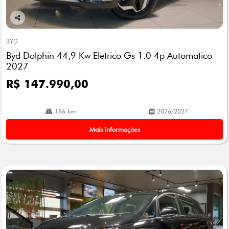
Co
mp
BYD
arti
Byd Dolphin 44,9 Kw Eletrico Gs 1.0 4p Automatico
lhe
2027
R$ 147.990,00
186 km
2026/2027
Mais informações