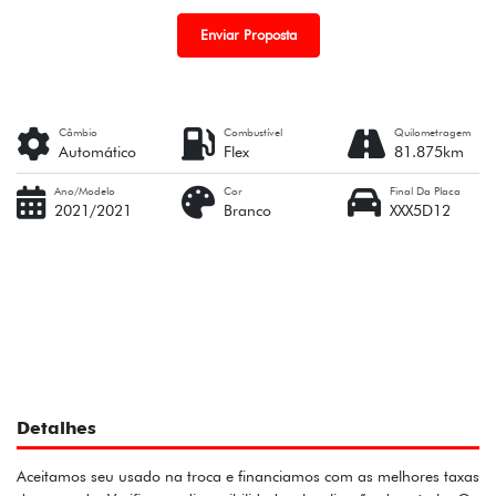
Enviar Proposta
Câmbio
Combustível
Quilometragem
Automático
Flex
81.875km
Ano/Modelo
Cor
Final Da Placa
2021/2021
Branco
XXX5D12
Detalhes
Aceitamos seu usado na troca e financiamos com as melhores taxas