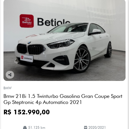
Co
mp
BMW
arti
Bmw 218i 1.5 Twinturbo Gasolina Gran Coupe Sport
lhe
Gp Steptronic 4p Automatico 2021
R$ 152.990,00
51.125 km
2020/2021