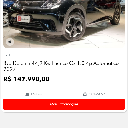
Co
mp
BYD
arti
Byd Dolphin 44,9 Kw Eletrico Gs 1.0 4p Automatico
lhe
2027
R$ 147.990,00
168 km
2026/2027
Mais informações