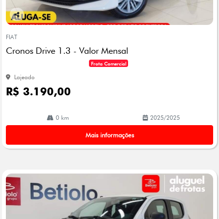
Co
mp
FIAT
arti
Cronos Drive 1.3 - Valor Mensal
lhe
Frota Comercial
Lajeado
R$ 3.190,00
0 km
2025/2025
Mais informações