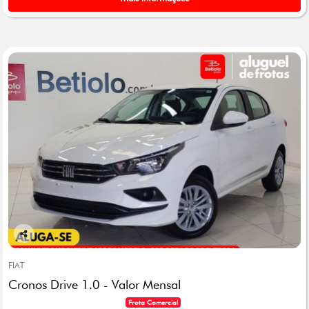
Co
mp
FIAT
arti
Cronos Drive 1.0 - Valor Mensal
lhe
Frota Comercial