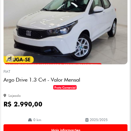
Co
mp
FIAT
arti
Argo Drive 1.3 Cvt - Valor Mensal
lhe
Frota Comercial
Lajeado
R$ 2.990,00
0 km
2025/2025
Mais informações