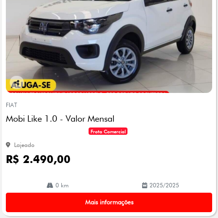
Co
mp
FIAT
arti
Mobi Like 1.0 - Valor Mensal
lhe
Frota Comercial
Lajeado
R$ 2.490,00
0 km
2025/2025
Mais informações