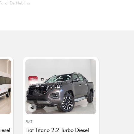
Farol De Neblina
Co
mp
FIAT
arti
iesel
Fiat Titano 2.2 Turbo Diesel
lhe