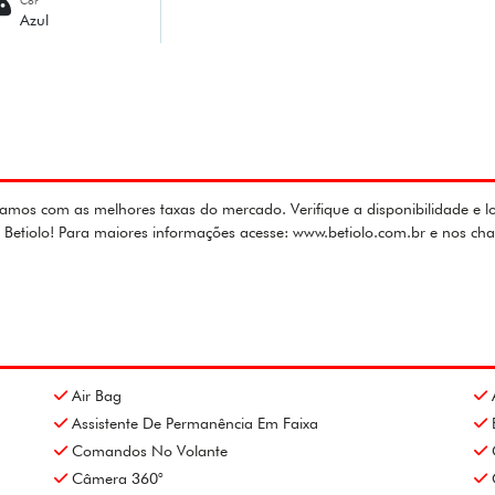
Cor
Azul
mos com as melhores taxas do mercado. Verifique a disponibilidade e lo
u Betiolo! Para maiores informações acesse: www.betiolo.com.br e nos 
Air Bag
Assistente De Permanência Em Faixa
Comandos No Volante
Câmera 360°