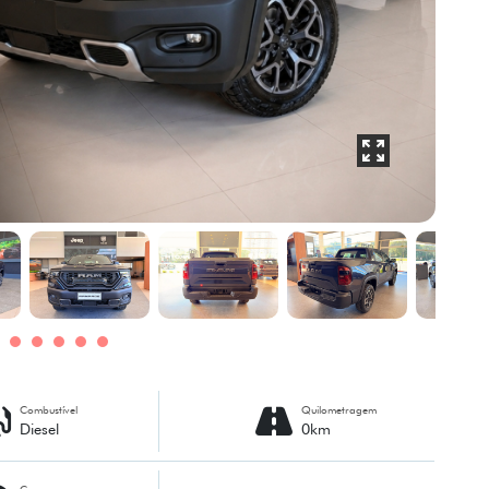
Combustível
Quilometragem
Diesel
0km