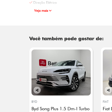
Direção Elétrica
Veja mais
Você também pode gostar de:
Co
Co
mp
mp
BYD
FIAT
arti
arti
Byd Song Plus 1.5 Dm-I Turbo
Fiat
lhe
lhe