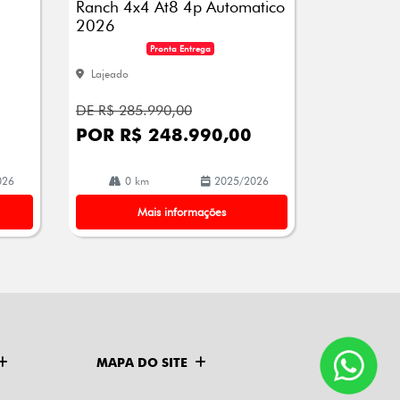
Ranch 4x4 At8 4p Automatico
2026
Pronta Entrega
Lajeado
DE R$ 285.990,00
POR R$ 248.990,00
026
0 km
2025/2026
Mais informações
MAPA DO SITE