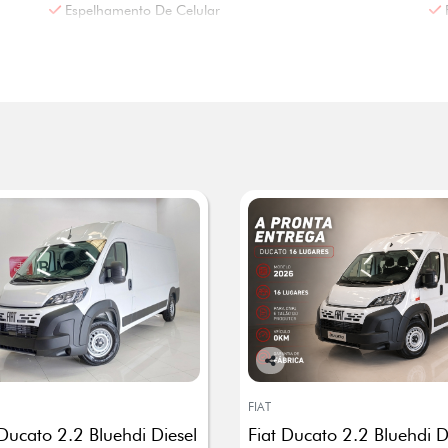
Espelhamento De Celular
Co
mp
FIAT
arti
 Ducato 2.2 Bluehdi Diesel
Fiat Ducato 2.2 Bluehdi D
lhe