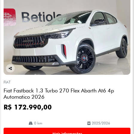
Co
mp
FIAT
arti
Fiat Fastback 1.3 Turbo 270 Flex Abarth At6 4p
lhe
Automatico 2026
R$ 172.990,00
0 km
2025/2026
Mais informações