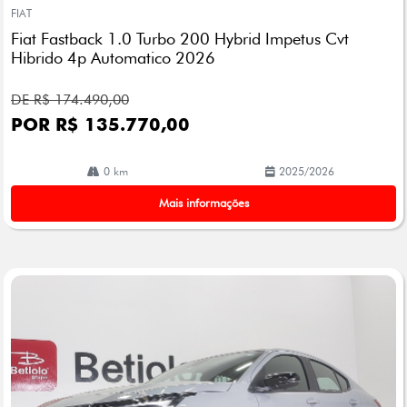
mp
FIAT
arti
Fiat Fastback 1.0 Turbo 200 Hybrid Impetus Cvt
lhe
Hibrido 4p Automatico 2026
DE R$ 174.490,00
POR R$ 135.770,00
0 km
2025/2026
Mais informações