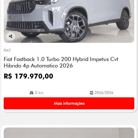
Co
mp
FIAT
arti
Fiat Fastback 1.0 Turbo 200 Hybrid Impetus Cvt
lhe
Hibrido 4p Automatico 2026
R$ 179.970,00
0 km
2026/2026
Mais informações