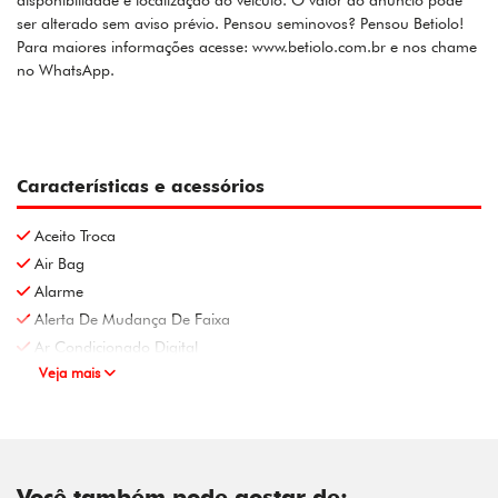
disponibilidade e localização do veículo. O valor do anúncio pode
ser alterado sem aviso prévio. Pensou seminovos? Pensou Betiolo!
Para maiores informações acesse: www.betiolo.com.br e nos chame
no WhatsApp.
Características e acessórios
Aceito Troca
Air Bag
Alarme
Alerta De Mudança De Faixa
Ar Condicionado Digital
Veja mais
Você também pode gostar de: