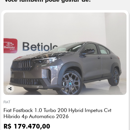
Co
mp
FIAT
arti
Fiat Fastback 1.0 Turbo 200 Hybrid Impetus Cvt
lhe
Hibrido 4p Automatico 2026
R$ 179.470,00