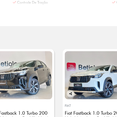
Controle De Tração
Co
mp
FIAT
arti
 Fastback 1.0 Turbo 200
Fiat Fastback 1.0 Turbo 
lhe