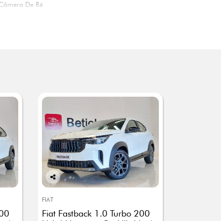
Câmera De Ré
Co
mp
FIAT
arti
200
Fiat Fastback 1.0 Turbo 200
lhe