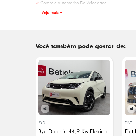
Controle Automático De Velocidade
Veja mais
Você também pode gostar de:
Co
Co
mp
mp
BYD
FIAT
arti
arti
Byd Dolphin 44,9 Kw Eletrico
Fiat
lhe
lhe