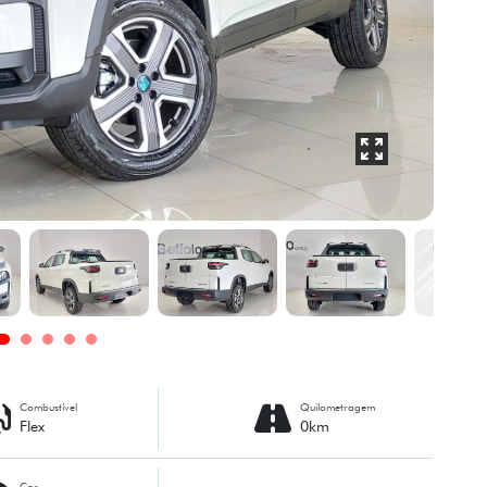
Combustível
Quilometragem
Flex
0km
Cor