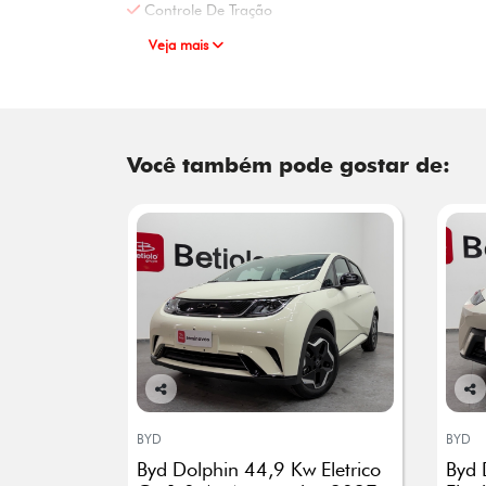
Controle De Tração
Veja mais
Você também pode gostar de:
Co
Co
mp
mp
BYD
BYD
arti
arti
Byd Dolphin 44,9 Kw Eletrico
Byd 
lhe
lhe