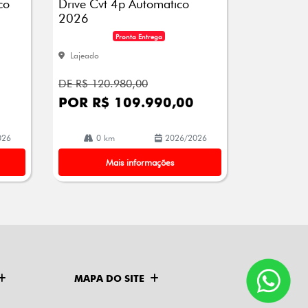
co
Drive Cvt 4p Automatico
2026
Pronta Entrega
Lajeado
DE R$ 120.980,00
POR R$ 109.990,00
026
0 km
2026/2026
Mais informações
MAPA DO SITE