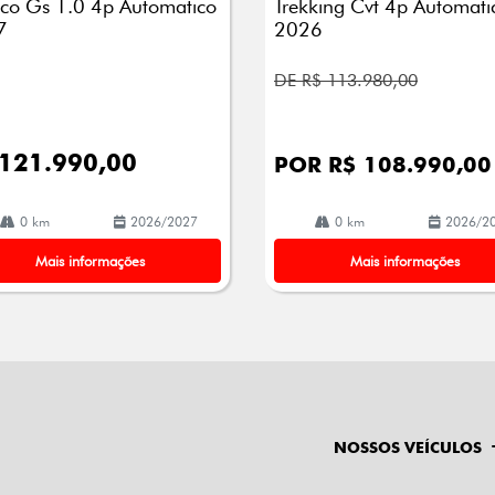
rico Gs 1.0 4p Automatico
Trekking Cvt 4p Automati
7
2026
DE R$ 113.980,00
 121.990,00
POR R$ 108.990,00
0 km
2026/2027
0 km
2026/2
Mais informações
Mais informações
NOSSOS VEÍCULOS