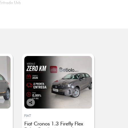
Entrada Usb
Co
mp
FIAT
arti
Fiat Cronos 1.3 Firefly Flex
lhe