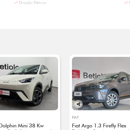
Direção Elétrica
Co
mp
FIAT
arti
Dolphin Mini 38 Kw
Fiat Argo 1.3 Firefly Flex
lhe