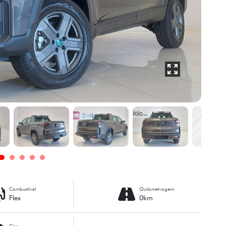
Combustível
Quilometragem
Flex
0km
Cor