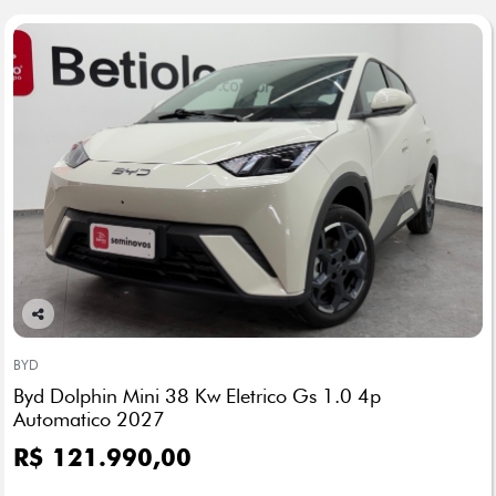
Co
mp
BYD
arti
Byd Dolphin Mini 38 Kw Eletrico Gs 1.0 4p
lhe
Automatico 2027
R$ 121.990,00