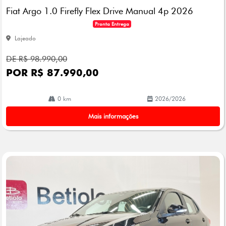
arti
Fiat Argo 1.0 Firefly Flex Drive Manual 4p 2026
lhe
Pronta Entrega
Lajeado
DE R$ 98.990,00
POR R$ 87.990,00
0 km
2026/2026
Mais informações