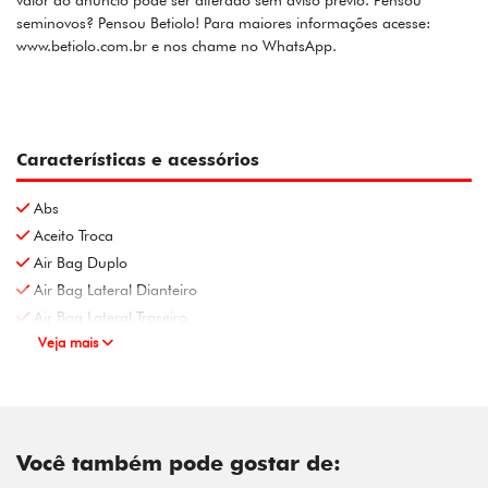
valor do anúncio pode ser alterado sem aviso prévio. Pensou
seminovos? Pensou Betiolo! Para maiores informações acesse:
www.betiolo.com.br e nos chame no WhatsApp.
Características e acessórios
Abs
Aceito Troca
Air Bag Duplo
Air Bag Lateral Dianteiro
Air Bag Lateral Traseiro
Veja mais
Você também pode gostar de: