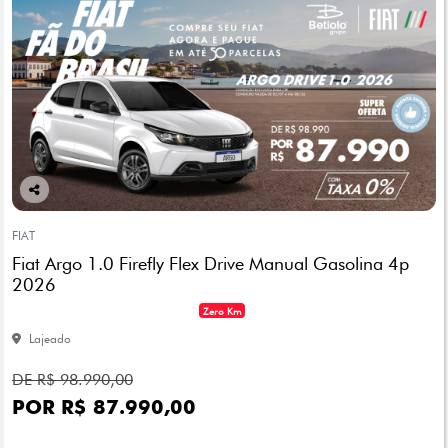
Co
mp
FIAT
arti
Fiat Argo 1.0 Firefly Flex Drive Manual Gasolina 4p
lhe
2026
Zero Km
Lajeado
DE R$ 98.990,00
POR R$ 87.990,00