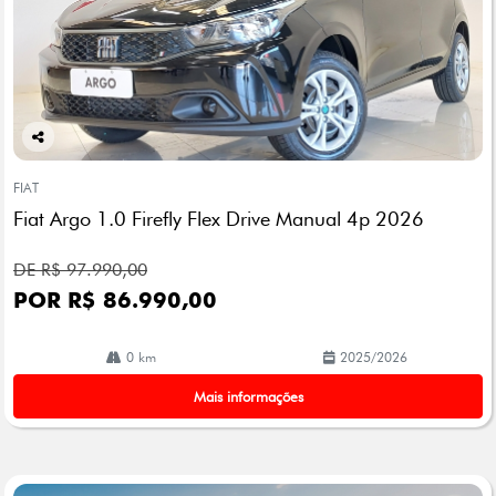
Co
mp
FIAT
arti
Fiat Argo 1.0 Firefly Flex Drive Manual 4p 2026
lhe
DE R$ 97.990,00
POR R$ 86.990,00
0 km
2025/2026
Mais informações