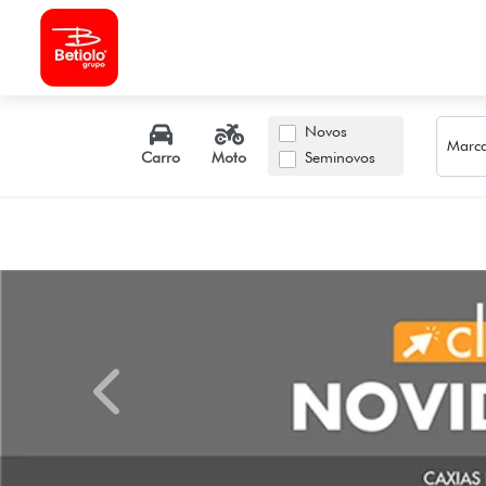
Marca
Novos
Seminovos
Carro
Moto