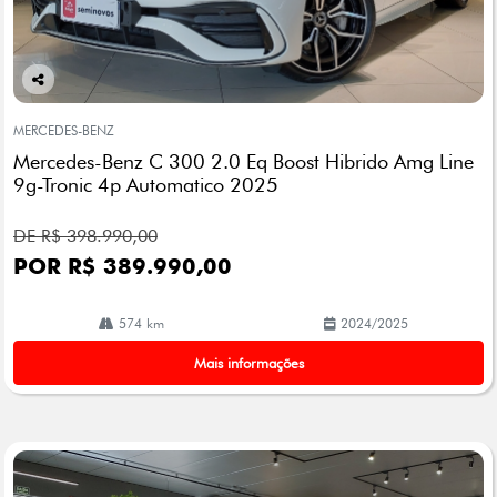
Co
mp
MERCEDES-BENZ
arti
Mercedes-Benz C 300 2.0 Eq Boost Hibrido Amg Line
lhe
9g-Tronic 4p Automatico 2025
DE R$ 398.990,00
POR R$ 389.990,00
574 km
2024/2025
Mais informações