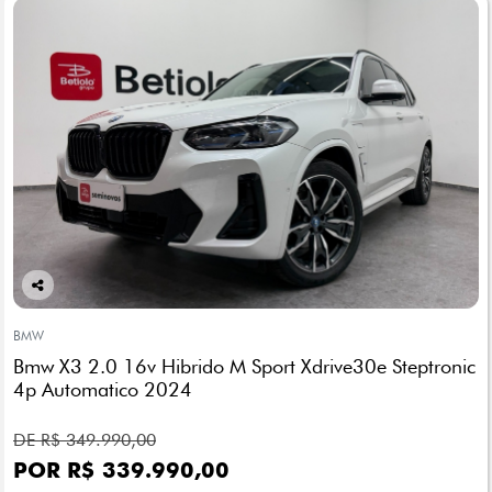
Co
mp
BMW
arti
Bmw X3 2.0 16v Hibrido M Sport Xdrive30e Steptronic
lhe
4p Automatico 2024
DE R$ 349.990,00
POR R$ 339.990,00