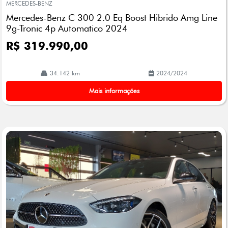
MERCEDES-BENZ
arti
Mercedes-Benz C 300 2.0 Eq Boost Hibrido Amg Line
lhe
9g-Tronic 4p Automatico 2024
R$ 319.990,00
34.142 km
2024/2024
Mais informações