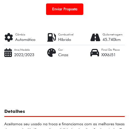
Enviar Proposta
Câmbio
Combustível
Quilometragem
Automático
Híbrido
45.740km
Ano/Modelo
Cor
Final Da Placa
2022/2023
Cinza
XXX6J51
Detalhes
Aceitamos seu usado na troca e financiamos com as melhores taxas