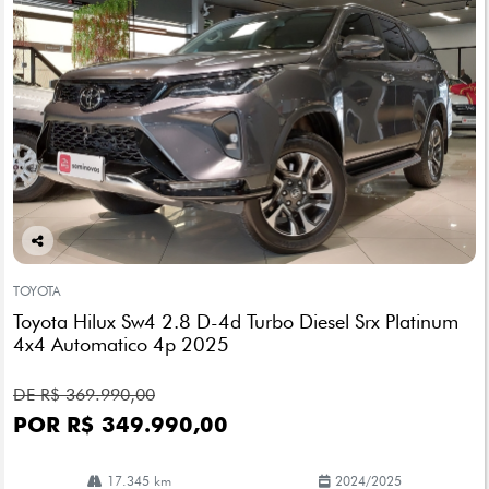
Co
mp
TOYOTA
arti
Toyota Hilux Sw4 2.8 D-4d Turbo Diesel Srx Platinum
lhe
4x4 Automatico 4p 2025
DE R$ 369.990,00
POR R$ 349.990,00
17.345 km
2024/2025