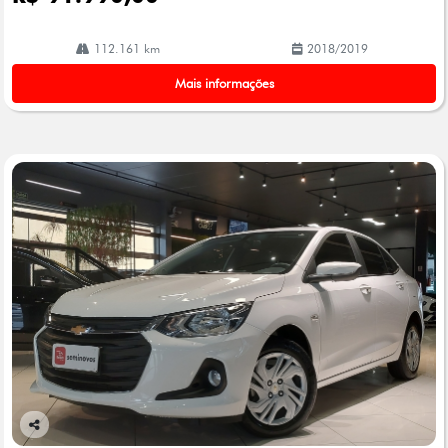
112.161 km
2018/2019
Mais informações
Co