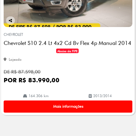
Co
mp
CHEVROLET
arti
Chevrolet S10 2.4 Lt 4x2 Cd 8v Flex 4p Manual 2014
lhe
Abaixo da FIPE
Lajeado
DE R$ 87.598,00
POR R$ 83.990,00
164.306 km
2013/2014
Mais informações