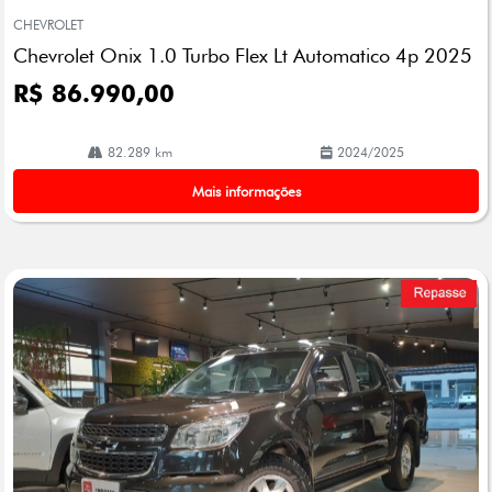
mp
CHEVROLET
arti
Chevrolet Onix 1.0 Turbo Flex Lt Automatico 4p 2025
lhe
R$ 86.990,00
82.289 km
2024/2025
Mais informações