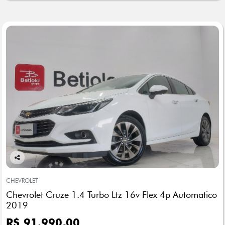
Co
mp
CHEVROLET
arti
Chevrolet Cruze 1.4 Turbo Ltz 16v Flex 4p Automatico
lhe
2019
R$ 91.990,00