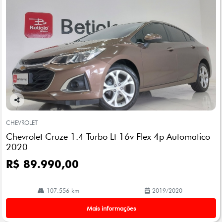
Co
mp
CHEVROLET
arti
Chevrolet Cruze 1.4 Turbo Lt 16v Flex 4p Automatico
lhe
2020
R$ 89.990,00
107.556 km
2019/2020
Mais informações