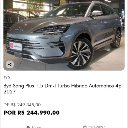
Co
mp
BYD
arti
Byd Song Plus 1.5 Dm-I Turbo Hibrido Automatico 4p
lhe
2027
DE R$ 249.345,00
POR R$ 244.990,00
10 km
2026/2027