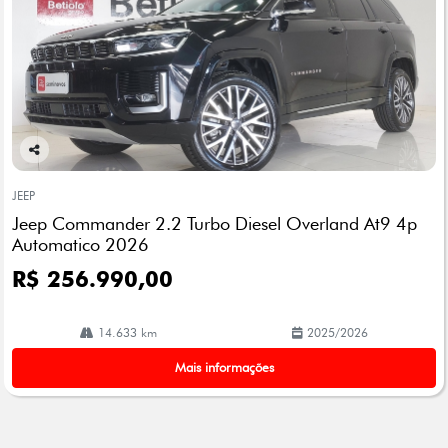
Co
mp
JEEP
arti
Jeep Commander 2.2 Turbo Diesel Overland At9 4p
lhe
Automatico 2026
R$ 256.990,00
14.633 km
2025/2026
Mais informações