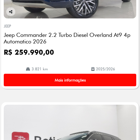
Co
mp
JEEP
arti
Jeep Commander 2.2 Turbo Diesel Overland At9 4p
lhe
Automatico 2026
R$ 259.990,00
3.821 km
2025/2026
Mais informações