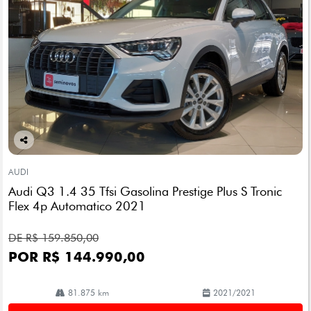
Co
mp
AUDI
arti
Audi Q3 1.4 35 Tfsi Gasolina Prestige Plus S Tronic
lhe
Flex 4p Automatico 2021
DE R$ 159.850,00
POR R$ 144.990,00
81.875 km
2021/2021