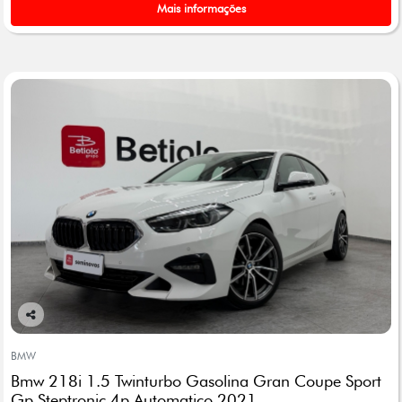
Mais informações
Co
mp
BMW
arti
Bmw 218i 1.5 Twinturbo Gasolina Gran Coupe Sport
lhe
Gp Steptronic 4p Automatico 2021