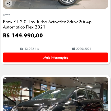
Co
mp
BMW
arti
Bmw X1 2.0 16v Turbo Activeflex Sdrive20i 4p
lhe
Automatico Flex 2021
R$ 144.990,00
43.022 km
2020/2021
Mais informações