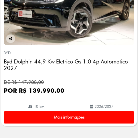
Co
mp
BYD
arti
Byd Dolphin 44,9 Kw Eletrico Gs 1.0 4p Automatico
lhe
2027
DE R$ 147.988,00
POR R$ 139.990,00
10 km
2026/2027
Mais informações