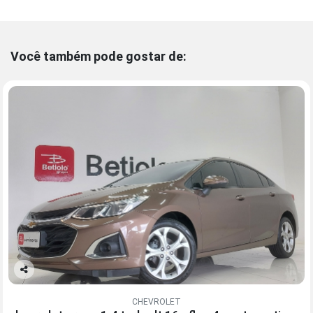
Você também pode gostar de:
Co
mp
CHEVROLET
arti