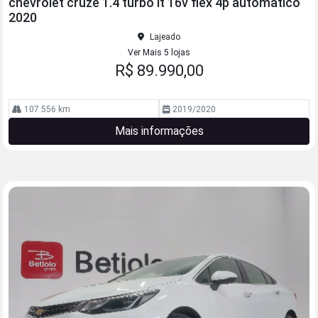
chevrolet cruze 1.4 turbo lt 16v flex 4p automatico
lhe
2020
Lajeado
Ver Mais 5 lojas
R$ 89.990,00
107.556 km
2019/2020
Mais informações