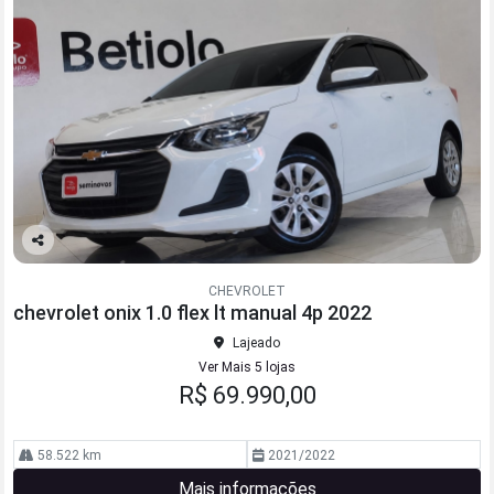
Co
mp
CHEVROLET
arti
chevrolet onix 1.0 flex lt manual 4p 2022
lhe
Lajeado
Ver Mais 5 lojas
R$ 69.990,00
58.522 km
2021/2022
Mais informações