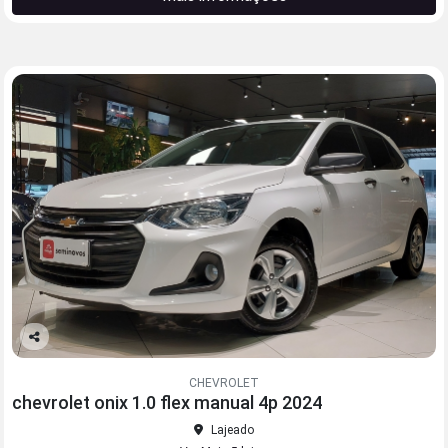
Co
mp
CHEVROLET
arti
chevrolet onix 1.0 flex manual 4p 2024
lhe
Lajeado