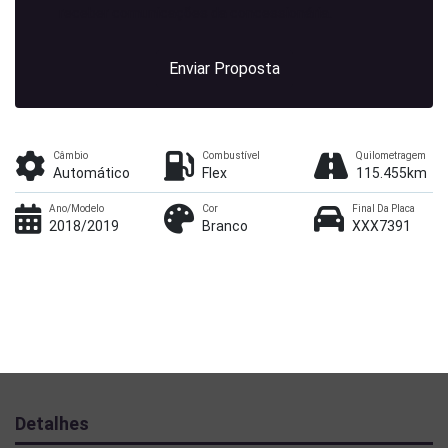
receber comunicações da concessionária.
Enviar Proposta
Câmbio
Combustível
Quilometragem
Automático
Flex
115.455km
Ano/Modelo
Cor
Final Da Placa
2018/2019
Branco
XXX7391
Detalhes