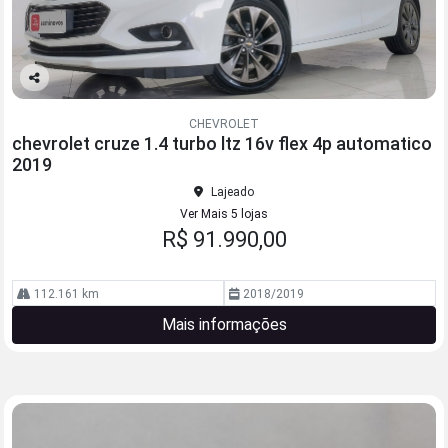
Co
mp
CHEVROLET
arti
chevrolet cruze 1.4 turbo ltz 16v flex 4p automatico
lhe
2019
Lajeado
Ver Mais 5 lojas
R$ 91.990,00
112.161 km
2018/2019
Mais informações