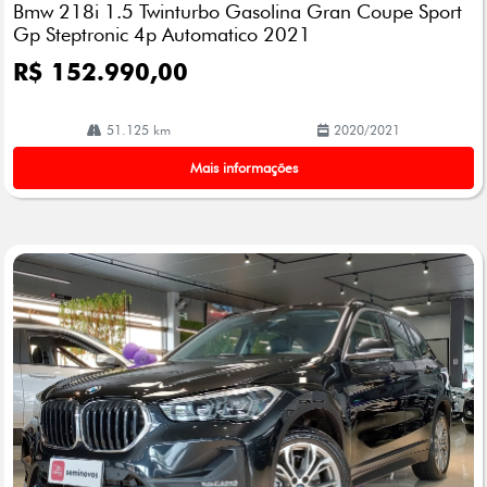
Bmw 218i 1.5 Twinturbo Gasolina Gran Coupe Sport
lhe
Gp Steptronic 4p Automatico 2021
R$ 152.990,00
51.125 km
2020/2021
Mais informações