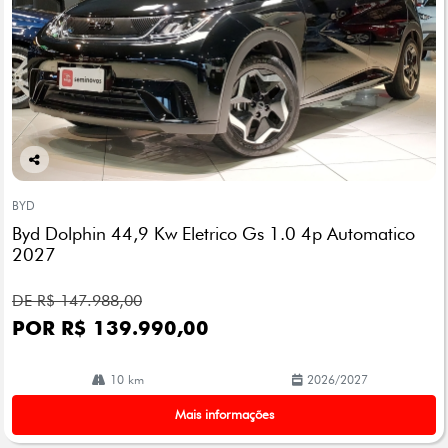
Co
mp
BYD
arti
Byd Dolphin 44,9 Kw Eletrico Gs 1.0 4p Automatico
lhe
2027
DE R$ 147.988,00
POR R$ 139.990,00
10 km
2026/2027
Mais informações