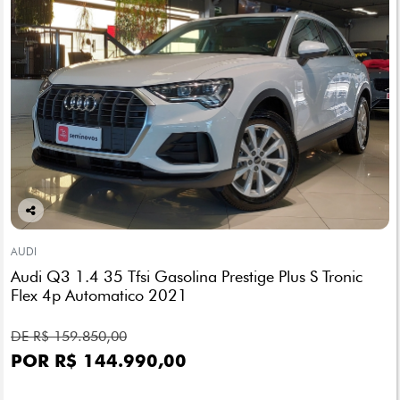
Co
mp
AUDI
arti
Audi Q3 1.4 35 Tfsi Gasolina Prestige Plus S Tronic
lhe
Flex 4p Automatico 2021
DE R$ 159.850,00
POR R$ 144.990,00