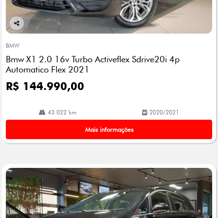
Co
mp
BMW
arti
Bmw X1 2.0 16v Turbo Activeflex Sdrive20i 4p
lhe
Automatico Flex 2021
R$ 144.990,00
43.022 km
2020/2021
Mais informações