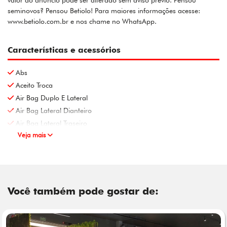
valor do anúncio pode ser alterado sem aviso prévio. Pensou
seminovos? Pensou Betiolo! Para maiores informações acesse:
www.betiolo.com.br e nos chame no WhatsApp.
Características e acessórios
Abs
Aceito Troca
Air Bag Duplo E Lateral
Air Bag Lateral Dianteiro
Air Bag Lateral Traseiro
Veja mais
Você também pode gostar de: