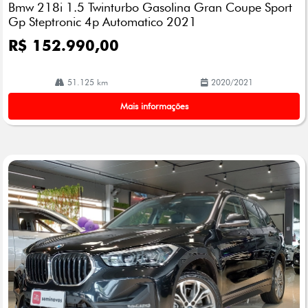
Bmw 218i 1.5 Twinturbo Gasolina Gran Coupe Sport
lhe
Gp Steptronic 4p Automatico 2021
R$ 152.990,00
51.125 km
2020/2021
Mais informações