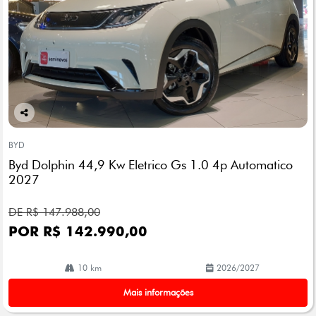
Co
mp
BYD
arti
Byd Dolphin 44,9 Kw Eletrico Gs 1.0 4p Automatico
lhe
2027
DE R$ 147.988,00
POR R$ 142.990,00
10 km
2026/2027
Mais informações