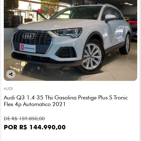
Co
mp
AUDI
arti
Audi Q3 1.4 35 Tfsi Gasolina Prestige Plus S Tronic
lhe
Flex 4p Automatico 2021
DE R$ 159.850,00
POR R$ 144.990,00