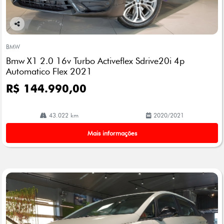
Co
mp
BMW
arti
Bmw X1 2.0 16v Turbo Activeflex Sdrive20i 4p
lhe
Automatico Flex 2021
R$ 144.990,00
43.022 km
2020/2021
Mais informações