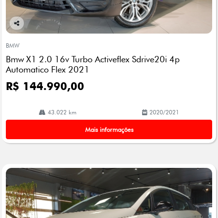
Co
mp
BMW
arti
Bmw X1 2.0 16v Turbo Activeflex Sdrive20i 4p
lhe
Automatico Flex 2021
R$ 144.990,00
43.022 km
2020/2021
Mais informações