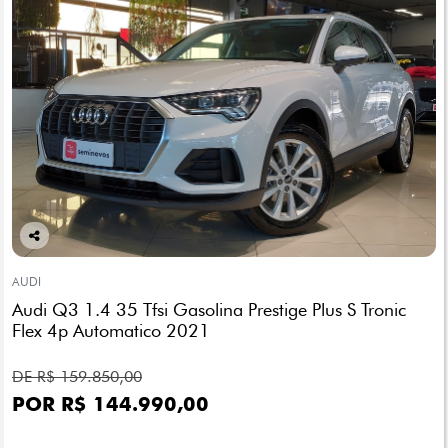
Co
mp
AUDI
arti
Audi Q3 1.4 35 Tfsi Gasolina Prestige Plus S Tronic
lhe
Flex 4p Automatico 2021
DE R$ 159.850,00
POR R$ 144.990,00