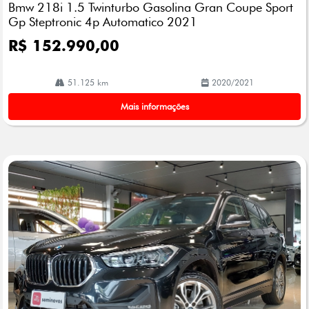
Bmw 218i 1.5 Twinturbo Gasolina Gran Coupe Sport
lhe
Gp Steptronic 4p Automatico 2021
R$ 152.990,00
51.125 km
2020/2021
Mais informações