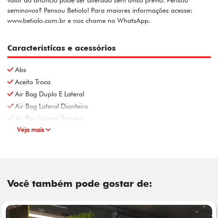
valor do anúncio pode ser alterado sem aviso prévio. Pensou
seminovos? Pensou Betiolo! Para maiores informações acesse:
www.betiolo.com.br e nos chame no WhatsApp.
Características e acessórios
Abs
Aceito Troca
Air Bag Duplo E Lateral
Air Bag Lateral Dianteiro
Air Bag Lateral Traseiro
Veja mais
Você também pode gostar de: