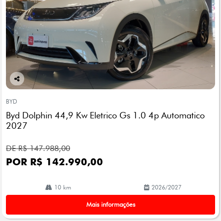
Co
mp
BYD
arti
Byd Dolphin 44,9 Kw Eletrico Gs 1.0 4p Automatico
lhe
2027
DE R$ 147.988,00
POR R$ 142.990,00
10 km
2026/2027
Mais informações