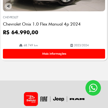
Co
mp
CHEVROLET
arti
Chevrolet Onix 1.0 Flex Manual 4p 2024
lhe
R$ 64.990,00
68.749 km
2023/2024
Mais informações