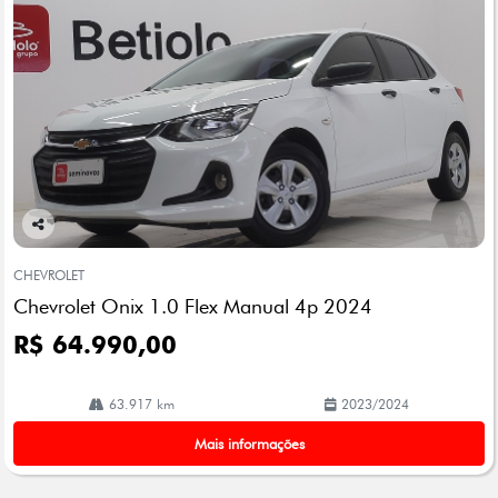
Co
mp
CHEVROLET
arti
Chevrolet Onix 1.0 Flex Manual 4p 2024
lhe
R$ 64.990,00
63.917 km
2023/2024
Mais informações