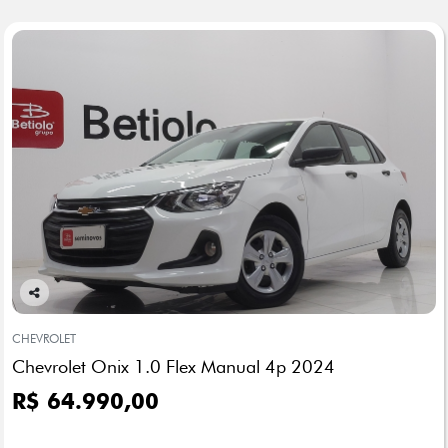
Co
mp
CHEVROLET
arti
Chevrolet Onix 1.0 Flex Manual 4p 2024
lhe
R$ 64.990,00