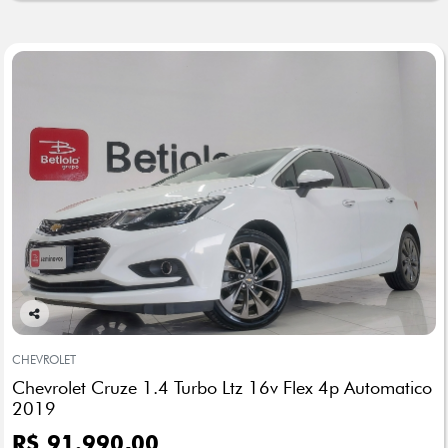
Co
mp
CHEVROLET
arti
Chevrolet Cruze 1.4 Turbo Ltz 16v Flex 4p Automatico
lhe
2019
R$ 91.990,00