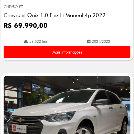
mp
CHEVROLET
arti
Chevrolet Onix 1.0 Flex Lt Manual 4p 2022
lhe
R$ 69.990,00
58.522 km
2021/2022
Mais informações