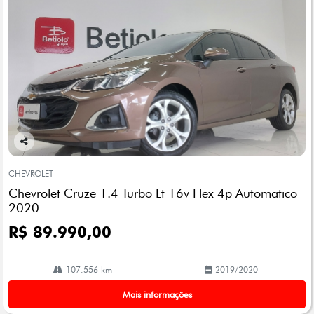
Co
mp
CHEVROLET
arti
Chevrolet Cruze 1.4 Turbo Lt 16v Flex 4p Automatico
lhe
2020
R$ 89.990,00
107.556 km
2019/2020
Mais informações