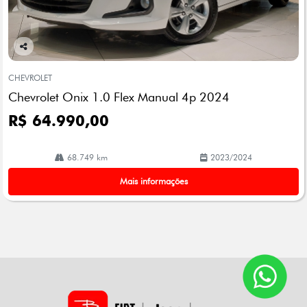
Co
mp
CHEVROLET
arti
Chevrolet Onix 1.0 Flex Manual 4p 2024
lhe
R$ 64.990,00
68.749 km
2023/2024
Mais informações