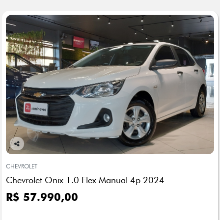
Co
mp
CHEVROLET
arti
Chevrolet Onix 1.0 Flex Manual 4p 2024
lhe
R$ 57.990,00