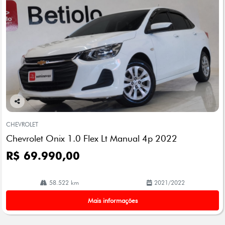
Co
mp
CHEVROLET
arti
Chevrolet Onix 1.0 Flex Lt Manual 4p 2022
lhe
R$ 69.990,00
58.522 km
2021/2022
Mais informações