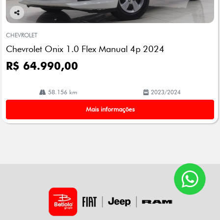
Co
mp
CHEVROLET
arti
Chevrolet Onix 1.0 Flex Manual 4p 2024
lhe
R$ 64.990,00
58.156 km
2023/2024
Mais informações