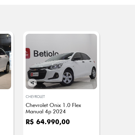
Co
mp
CHEVROLET
arti
Chevrolet Onix 1.0 Flex
lhe
Manual 4p 2024
R$ 64.990,00