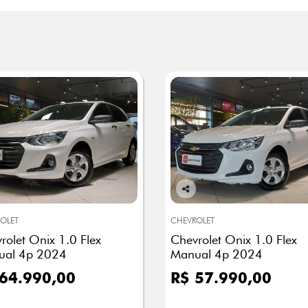
Co
mp
OLET
CHEVROLET
arti
rolet Onix 1.0 Flex
Chevrolet Onix 1.0 Flex
lhe
ual 4p 2024
Manual 4p 2024
64.990,00
R$ 57.990,00