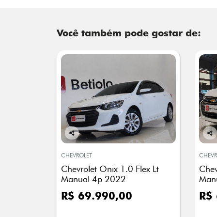
Você também pode gostar de:
Co
Co
mp
mp
CHEVROLET
CHEVR
arti
arti
Chevrolet Onix 1.0 Flex Lt
Chev
lhe
lhe
Manual 4p 2022
Man
R$ 69.990,00
R$ 