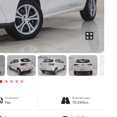
Combustível
Quilometragem
Flex
70.345km
Cor
Final Da Placa