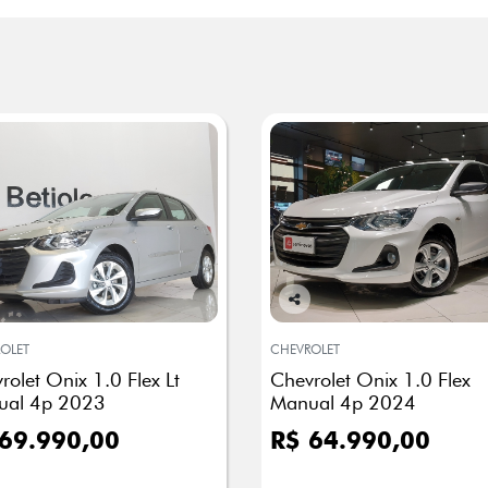
Co
mp
OLET
CHEVROLET
arti
rolet Onix 1.0 Flex Lt
Chevrolet Onix 1.0 Flex
lhe
ual 4p 2023
Manual 4p 2024
69.990,00
R$ 64.990,00