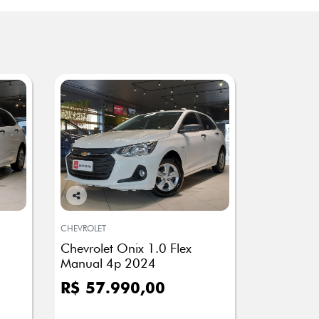
Co
mp
CHEVROLET
arti
Chevrolet Onix 1.0 Flex
lhe
Manual 4p 2024
R$ 57.990,00