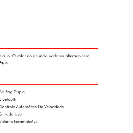
eículo. O valor do anúncio pode ser alterado sem
sApp.
Air Bag Duplo
Bluetooth
Controle Automático De Velocidade
Entrada Usb
Volante Escamoteável