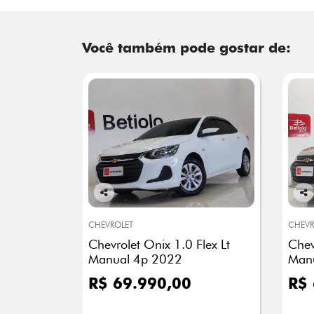
Você também pode gostar de:
Co
Co
mp
mp
CHEVROLET
CHEVR
arti
arti
Chevrolet Onix 1.0 Flex Lt
Chev
lhe
lhe
Manual 4p 2022
Man
R$ 69.990,00
R$ 