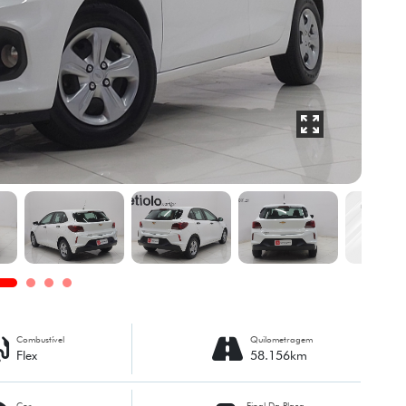
Combustível
Quilometragem
Flex
58.156km
Cor
Final Da Placa