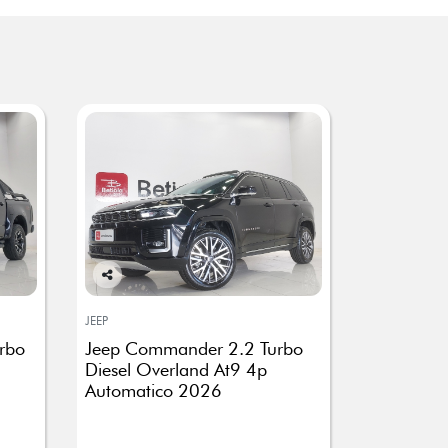
Co
mp
JEEP
arti
rbo
Jeep Commander 2.2 Turbo
lhe
Diesel Overland At9 4p
Automatico 2026