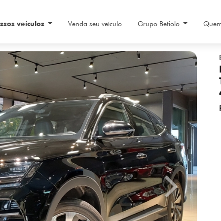
ssos veículos
Venda seu veículo
Grupo Betiolo
Quem
Next