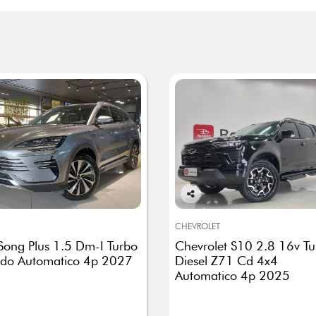
Co
mp
CHEVROLET
arti
Song Plus 1.5 Dm-I Turbo
Chevrolet S10 2.8 16v Tu
lhe
ido Automatico 4p 2027
Diesel Z71 Cd 4x4
Automatico 4p 2025