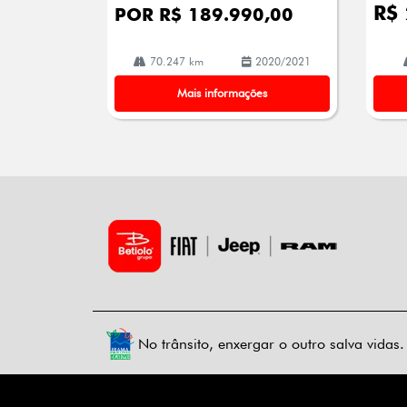
R$
POR R$ 189.990,00
70.247 km
2020/2021
Mais informações
No trânsito, enxergar o outro salva vidas.