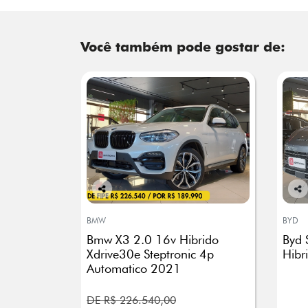
Você também pode gostar de:
Co
Co
mp
mp
BMW
BYD
arti
arti
Bmw X3 2.0 16v Hibrido
Byd 
lhe
lhe
Xdrive30e Steptronic 4p
Hibr
Automatico 2021
DE R$ 226.540,00