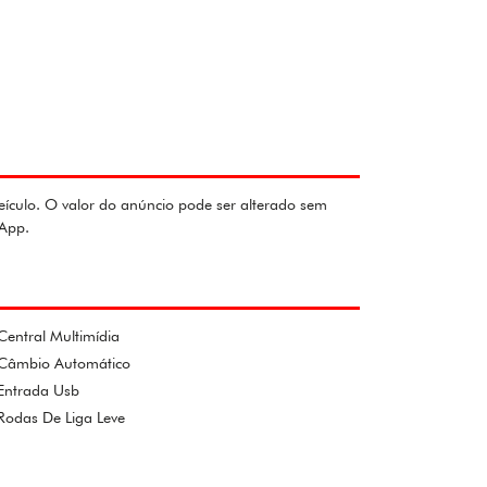
eículo. O valor do anúncio pode ser alterado sem
sApp.
Central Multimídia
Câmbio Automático
Entrada Usb
Rodas De Liga Leve