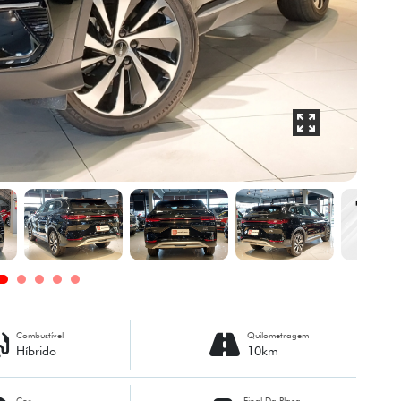
Combustível
Quilometragem
Híbrido
10km
Cor
Final Da Placa