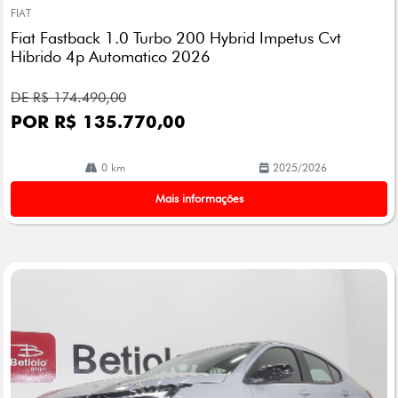
mp
FIAT
arti
Fiat Fastback 1.0 Turbo 200 Hybrid Impetus Cvt
lhe
Hibrido 4p Automatico 2026
DE R$ 174.490,00
POR R$ 135.770,00
0 km
2025/2026
Mais informações