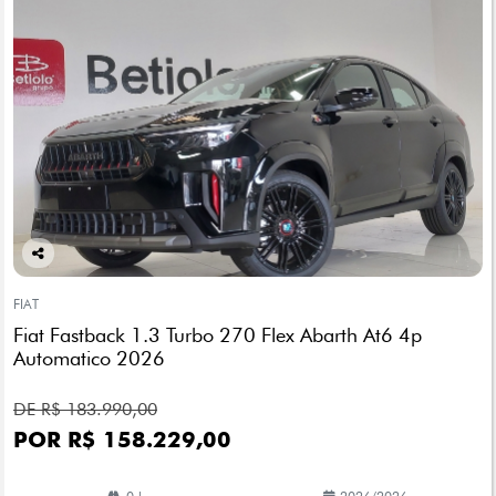
Co
mp
FIAT
arti
Fiat Fastback 1.3 Turbo 270 Flex Abarth At6 4p
lhe
Automatico 2026
DE R$ 183.990,00
POR R$ 158.229,00