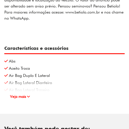
disponibilidade e localização do veículo. O valor do anúncio pode
ser alterado sem aviso prévio. Pensou seminovos? Pensou Betiolo!
Para maiores informações acesse: www.betiolo.com.br e nos chame
no WhatsApp.
Características e acessórios
Abs
Aceito Troca
Air Bag Duplo E Lateral
Air Bag Lateral Dianteiro
Air Bag Lateral Traseiro
Veja mais
Você também pode gostar de: