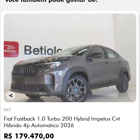
Co
mp
FIAT
arti
Fiat Fastback 1.0 Turbo 200 Hybrid Impetus Cvt
lhe
Hibrido 4p Automatico 2026
R$ 179.470,00