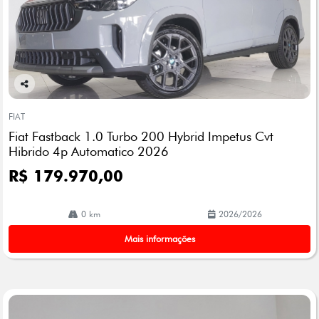
Co
mp
FIAT
arti
Fiat Fastback 1.0 Turbo 200 Hybrid Impetus Cvt
lhe
Hibrido 4p Automatico 2026
R$ 179.970,00
0 km
2026/2026
Mais informações