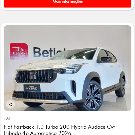
Mais informações
Co
mp
FIAT
arti
Fiat Fastback 1.0 Turbo 200 Hybrid Audace Cvt
lhe
Hibrido 4p Automatico 2026