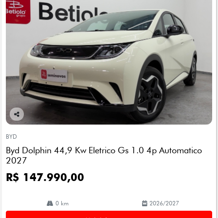
Co
mp
BYD
arti
Byd Dolphin 44,9 Kw Eletrico Gs 1.0 4p Automatico
lhe
2027
R$ 147.990,00
0 km
2026/2027