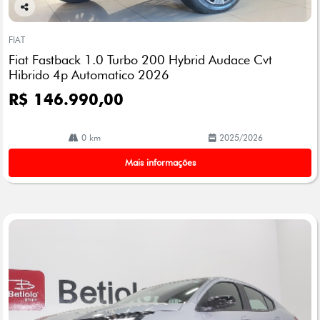
Co
mp
FIAT
arti
Fiat Fastback 1.0 Turbo 200 Hybrid Audace Cvt
lhe
Hibrido 4p Automatico 2026
R$ 146.990,00
0 km
2025/2026
Mais informações