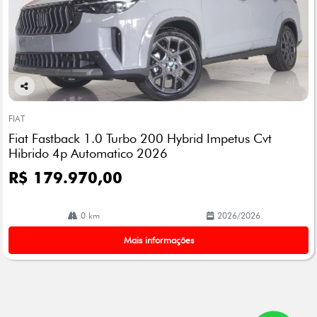
Co
mp
FIAT
arti
Fiat Fastback 1.0 Turbo 200 Hybrid Impetus Cvt
lhe
Hibrido 4p Automatico 2026
R$ 179.970,00
0 km
2026/2026
Mais informações