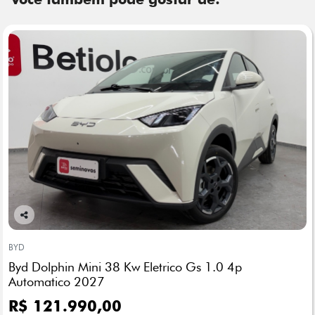
Co
mp
BYD
arti
Byd Dolphin Mini 38 Kw Eletrico Gs 1.0 4p
lhe
Automatico 2027
R$ 121.990,00