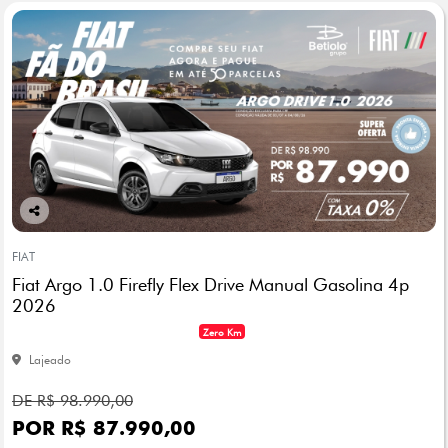
Co
mp
FIAT
arti
Fiat Argo 1.0 Firefly Flex Drive Manual Gasolina 4p
lhe
2026
Zero Km
Lajeado
DE R$ 98.990,00
POR R$ 87.990,00