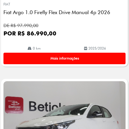
mp
FIAT
arti
Fiat Argo 1.0 Firefly Flex Drive Manual 4p 2026
lhe
DE R$ 97.990,00
POR R$ 86.990,00
0 km
2025/2026
Mais informações