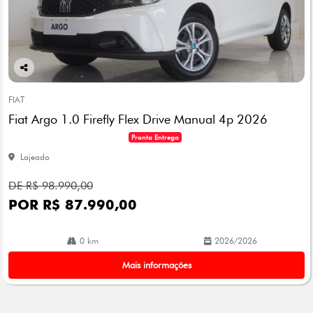
Co
mp
FIAT
arti
Fiat Argo 1.0 Firefly Flex Drive Manual 4p 2026
lhe
Pronta Entrega
Lajeado
DE R$ 98.990,00
POR R$ 87.990,00
0 km
2026/2026
Mais informações