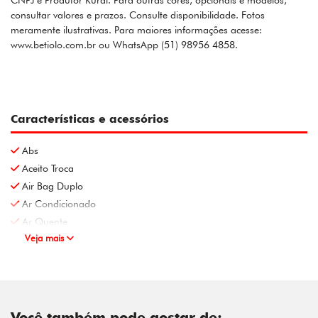
CNPJ e Produtor Rural. Para outras cores, opcionais e modelos,
consultar valores e prazos. Consulte disponibilidade. Fotos
meramente ilustrativas. Para maiores informações acesse:
www.betiolo.com.br ou WhatsApp (51) 98956 4858.
Características e acessórios
Abs
Aceito Troca
Air Bag Duplo
Ar Condicionado
Ar Quente
Veja mais
Você também pode gostar de: