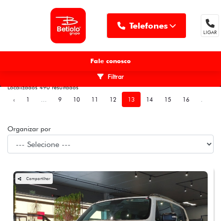
Telefones
LIGAR
MENU
Fale conosco
Filtrar
Localizados 490 resultados
‹
1
...
9
10
11
12
13
14
15
16
...
Organizar por
Compartilhar