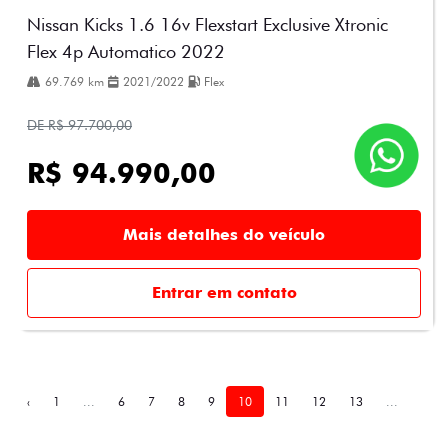
Nissan Kicks 1.6 16v Flexstart Exclusive Xtronic
Flex 4p Automatico 2022
69.769 km
2021/2022
Flex
DE R$ 97.700,00
R$ 94.990,00
Mais detalhes do veículo
Entrar em contato
‹
1
...
6
7
8
9
10
11
12
13
...
41