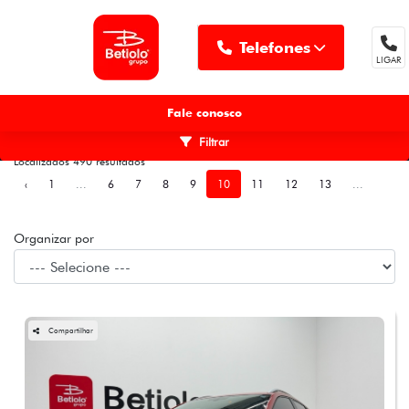
Telefones
LIGAR
MENU
Fale conosco
Filtrar
Localizados 490 resultados
‹
1
...
6
7
8
9
10
11
12
13
...
41
Organizar por
Compartilhar