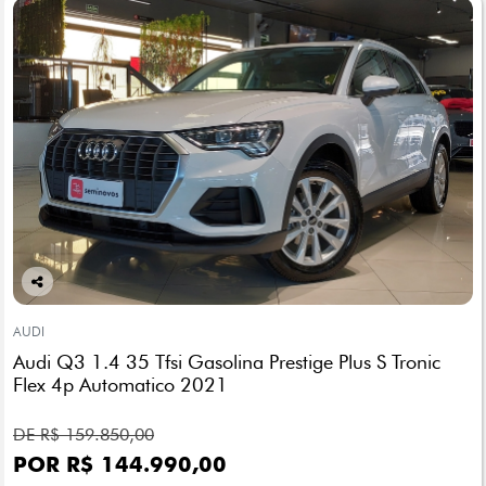
Co
mp
AUDI
arti
Audi Q3 1.4 35 Tfsi Gasolina Prestige Plus S Tronic
lhe
Flex 4p Automatico 2021
DE R$ 159.850,00
POR R$ 144.990,00