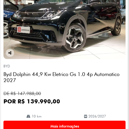
Co
mp
BYD
arti
Byd Dolphin 44,9 Kw Eletrico Gs 1.0 4p Automatico
lhe
2027
DE R$ 147.988,00
POR R$ 139.990,00
10 km
2026/2027
Mais informações