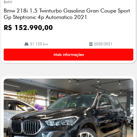
BMW
arti
Bmw 218i 1.5 Twinturbo Gasolina Gran Coupe Sport
lhe
Gp Steptronic 4p Automatico 2021
R$ 152.990,00
51.125 km
2020/2021
Mais informações