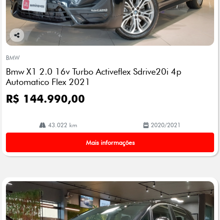
Co
mp
BMW
arti
Bmw X1 2.0 16v Turbo Activeflex Sdrive20i 4p
lhe
Automatico Flex 2021
R$ 144.990,00
43.022 km
2020/2021
Mais informações