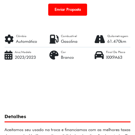
Enviar Proposta
Câmbio
Combustível
Quilometragem
Automático
Gasolina
61.470km
Ano/Modelo
Cor
Final Da Placa
2023/2023
Branco
XXX9A63
Detalhes
Aceitamos seu usado na troca e financiamos com as melhores taxas