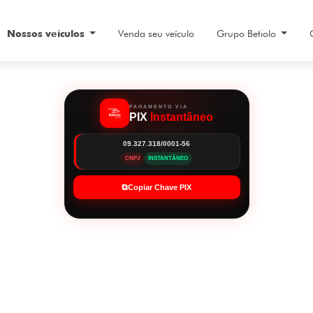
Nossos veículos
Venda seu veículo
Grupo Betiolo
PAGAMENTO VIA
PIX
Instantâneo
09.327.318/0001-56
CNPJ
INSTANTÂNEO
⧉
Copiar Chave PIX