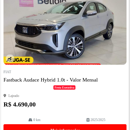
Co
mp
FIAT
artil
Fastback Audace Hybrid 1.0t - Valor Mensal
he
Frota Executiva
Lajeado
R$ 4.690,00
0 km
2025/2025