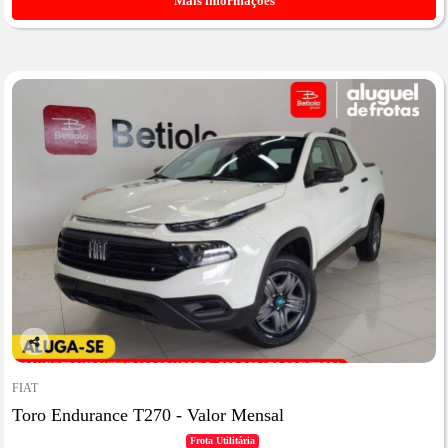
Mais informações
Co
mp
FIAT
artil
Toro Endurance T270 - Valor Mensal
he
Frota Utilitária