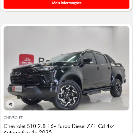
Mais informações
Co
mp
CHEVROLET
arti
Chevrolet S10 2.8 16v Turbo Diesel Z71 Cd 4x4
lhe
Automatico 4p 2025