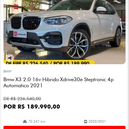
Co
mp
BMW
arti
Bmw X3 2.0 16v Hibrido Xdrive30e Steptronic 4p
lhe
Automatico 2021
DE R$ 226.540,00
POR R$ 189.990,00
70.247 km
2020/2021