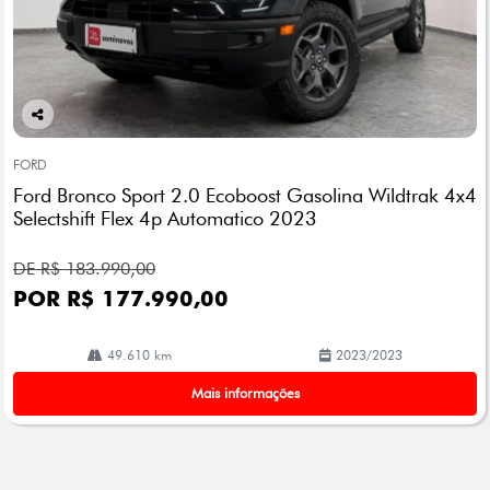
Co
mp
FORD
arti
Ford Bronco Sport 2.0 Ecoboost Gasolina Wildtrak 4x4
lhe
Selectshift Flex 4p Automatico 2023
DE R$ 183.990,00
POR R$ 177.990,00
49.610 km
2023/2023
Mais informações