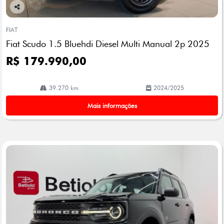
Co
mp
FIAT
arti
Fiat Scudo 1.5 Bluehdi Diesel Multi Manual 2p 2025
lhe
R$ 179.990,00
39.270 km
2024/2025
Mais informações