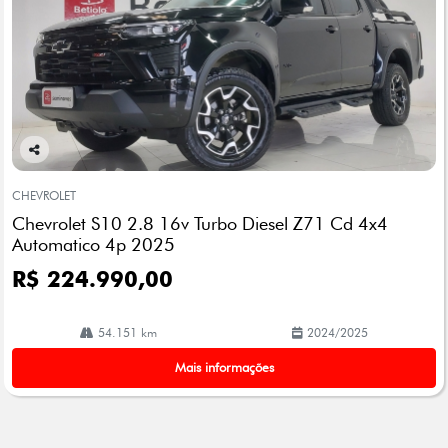
Co
mp
CHEVROLET
arti
Chevrolet S10 2.8 16v Turbo Diesel Z71 Cd 4x4
lhe
Automatico 4p 2025
R$ 224.990,00
54.151 km
2024/2025
Mais informações