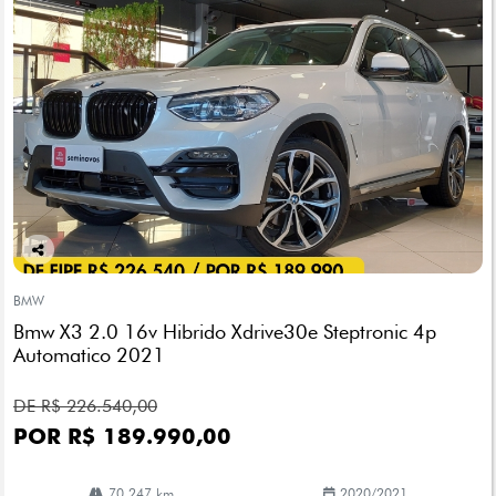
Co
mp
BMW
arti
Bmw X3 2.0 16v Hibrido Xdrive30e Steptronic 4p
lhe
Automatico 2021
DE R$ 226.540,00
POR R$ 189.990,00
70.247 km
2020/2021