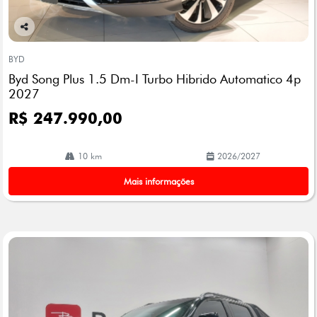
Co
mp
BYD
arti
Byd Song Plus 1.5 Dm-I Turbo Hibrido Automatico 4p
lhe
2027
R$ 247.990,00
10 km
2026/2027
Mais informações