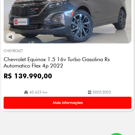
Co
mp
CHEVROLET
arti
Chevrolet Equinox 1.5 16v Turbo Gasolina Rs
lhe
Automatico Flex 4p 2022
R$ 139.990,00
60.623 km
2022/2022
Mais informações