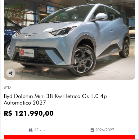
Co
mp
BYD
arti
Byd Dolphin Mini 38 Kw Eletrico Gs 1.0 4p
lhe
Automatico 2027
R$ 121.990,00
13 km
2026/2027