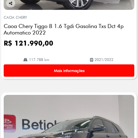
Co
mp
CAOA CHERY
arti
Caoa Chery Tiggo 8 1.6 Tgdi Gasolina Txs Dct 4p
lhe
Automatico 2022
R$ 121.990,00
117.788 km
2021/2022
Mais informações