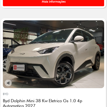
Mais informações
Co
mp
BYD
arti
Byd Dolphin Mini 38 Kw Eletrico Gs 1.0 4p
lhe
Automatico 2027