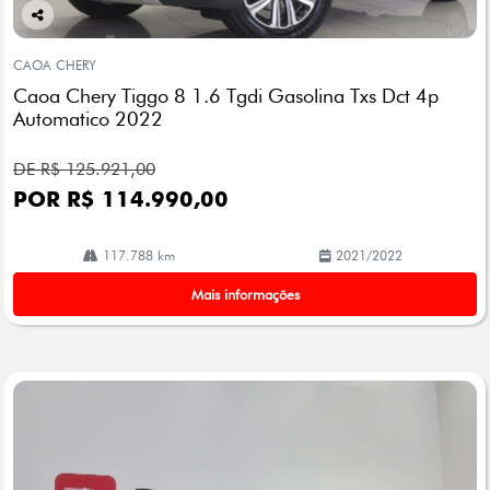
Co
mp
CAOA CHERY
arti
Caoa Chery Tiggo 8 1.6 Tgdi Gasolina Txs Dct 4p
lhe
Automatico 2022
DE R$ 125.921,00
POR R$ 114.990,00
117.788 km
2021/2022
Mais informações