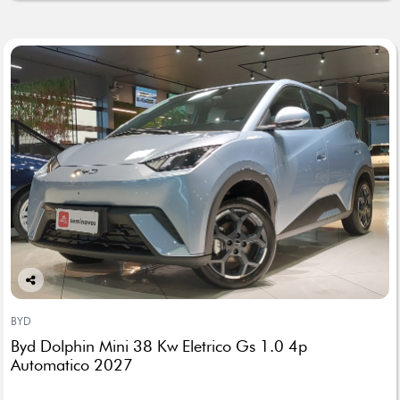
Co
mp
BYD
arti
Byd Dolphin Mini 38 Kw Eletrico Gs 1.0 4p
lhe
Automatico 2027