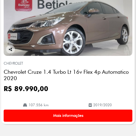
Co
mp
CHEVROLET
arti
Chevrolet Cruze 1.4 Turbo Lt 16v Flex 4p Automatico
lhe
2020
R$ 89.990,00
107.556 km
2019/2020
Mais informações