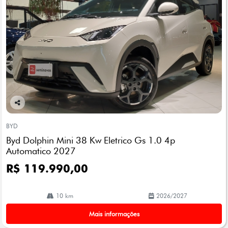
Co
mp
BYD
arti
Byd Dolphin Mini 38 Kw Eletrico Gs 1.0 4p
lhe
Automatico 2027
R$ 119.990,00
10 km
2026/2027
Mais informações