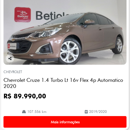
Co
mp
CHEVROLET
arti
Chevrolet Cruze 1.4 Turbo Lt 16v Flex 4p Automatico
lhe
2020
R$ 89.990,00
107.556 km
2019/2020
Mais informações