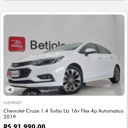
Co
mp
CHEVROLET
arti
Chevrolet Cruze 1.4 Turbo Ltz 16v Flex 4p Automatico
lhe
2019
R$ 91.990,00