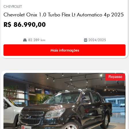
mp
CHEVROLET
arti
Chevrolet Onix 1.0 Turbo Flex Lt Automatico 4p 2025
lhe
R$ 86.990,00
82.289 km
2024/2025
Mais informações