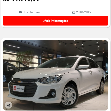
112.161 km
2018/2019
Mais informações
Co