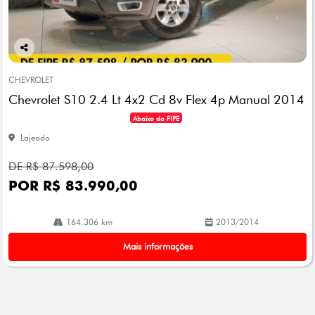
Co
mp
CHEVROLET
arti
Chevrolet S10 2.4 Lt 4x2 Cd 8v Flex 4p Manual 2014
lhe
Abaixo da FIPE
Lajeado
DE R$ 87.598,00
POR R$ 83.990,00
164.306 km
2013/2014
Mais informações