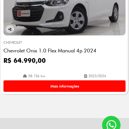
Co
mp
CHEVROLET
arti
Chevrolet Onix 1.0 Flex Manual 4p 2024
lhe
R$ 64.990,00
58.156 km
2023/2024
Mais informações