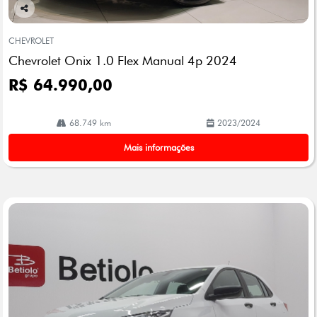
Co
mp
CHEVROLET
arti
Chevrolet Onix 1.0 Flex Manual 4p 2024
lhe
R$ 64.990,00
68.749 km
2023/2024
Mais informações