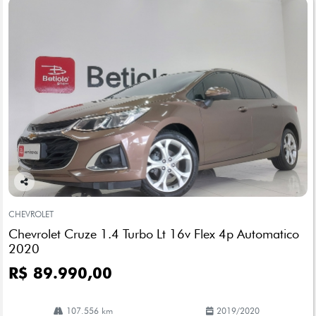
Co
mp
CHEVROLET
arti
Chevrolet Cruze 1.4 Turbo Lt 16v Flex 4p Automatico
lhe
2020
R$ 89.990,00
107.556 km
2019/2020