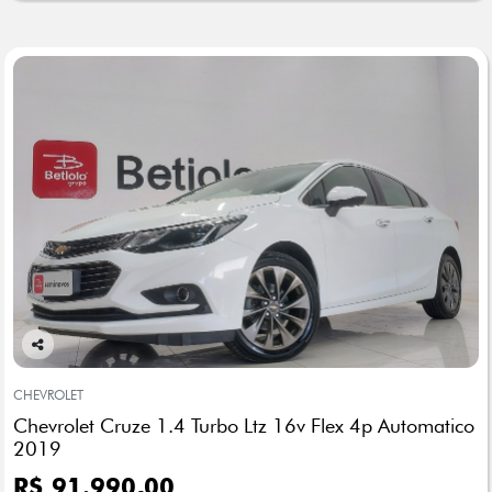
Co
mp
CHEVROLET
arti
Chevrolet Cruze 1.4 Turbo Ltz 16v Flex 4p Automatico
lhe
2019
R$ 91.990,00