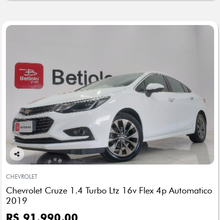
Co
mp
CHEVROLET
arti
Chevrolet Cruze 1.4 Turbo Ltz 16v Flex 4p Automatico
lhe
2019
R$ 91.990,00