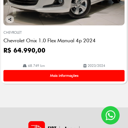
Co
mp
CHEVROLET
arti
Chevrolet Onix 1.0 Flex Manual 4p 2024
lhe
R$ 64.990,00
68.749 km
2023/2024
Mais informações