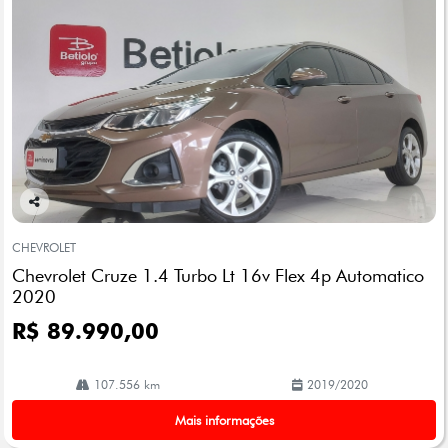
Co
mp
CHEVROLET
arti
Chevrolet Cruze 1.4 Turbo Lt 16v Flex 4p Automatico
lhe
2020
R$ 89.990,00
107.556 km
2019/2020
Mais informações