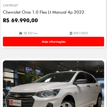
mp
CHEVROLET
arti
Chevrolet Onix 1.0 Flex Lt Manual 4p 2022
lhe
R$ 69.990,00
58.522 km
2021/2022
Mais informações