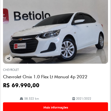
Co
mp
CHEVROLET
arti
Chevrolet Onix 1.0 Flex Lt Manual 4p 2022
lhe
R$ 69.990,00
58.522 km
2021/2022
Mais informações