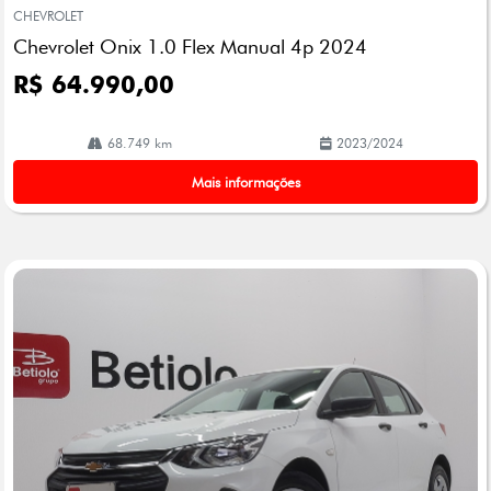
mp
CHEVROLET
arti
Chevrolet Onix 1.0 Flex Manual 4p 2024
lhe
R$ 64.990,00
68.749 km
2023/2024
Mais informações