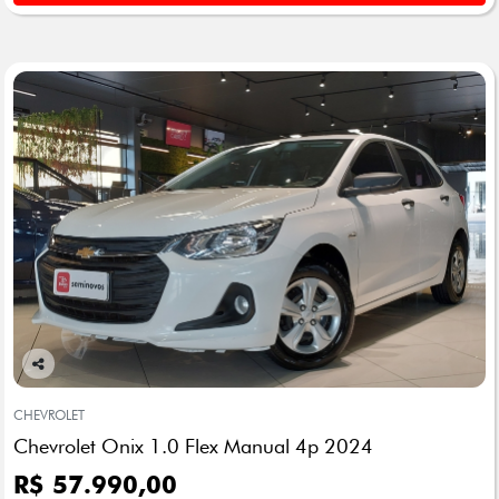
Co
mp
CHEVROLET
arti
Chevrolet Onix 1.0 Flex Manual 4p 2024
lhe
R$ 57.990,00