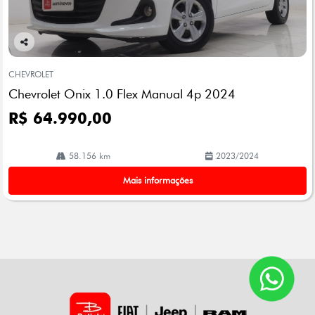
Co
mp
CHEVROLET
arti
Chevrolet Onix 1.0 Flex Manual 4p 2024
lhe
R$ 64.990,00
58.156 km
2023/2024
Mais informações